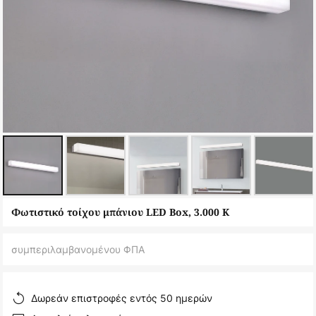
Μετάβαση
Φωτιστικό τοίχου μπάνιου LED Box, 3.000 K
στην
αρχή
συμπεριλαμβανομένου ΦΠΑ
της
συλλογής
εικόνων
Δωρεάν επιστροφές εντός 50 ημερών