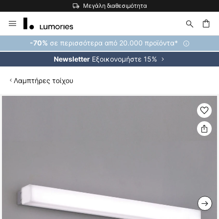
Μεγάλη διαθεσιμότητα
Μετάβαση
στο
περιεχόμενο
ήτηση
σε περισσότερα από 20.000 προϊόντα*
-70%
Εξοικονομήστε 15%
Newsletter
Λαμπτήρες τοίχου
Μετάβαση
στο
τέλος
της
συλλογής
εικόνων