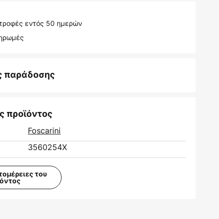
τροφές εντός 50 ημερών
ληρωμές
ς παράδοσης
ς προϊόντος
Foscarini
3560254X
τομέρειες του
ϊόντος