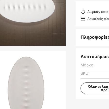
Δωρεάν επισ
Ασφαλείς π
Πληροφορίε
Λεπτομέρειε
Μάρκα:
SKU:
Όλες οι λεπ
προ