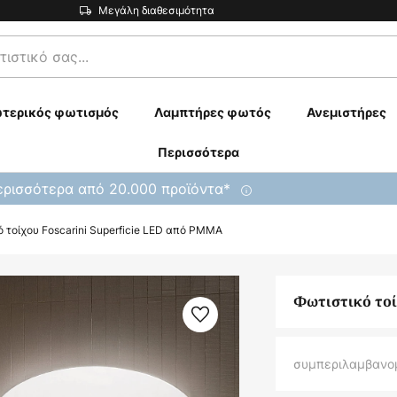
Μεγάλη διαθεσιμότητα
τερικός φωτισμός
Λαμπτήρες φωτός
Ανεμιστήρες
Περισσότερα
ρισσότερα από 20.000 προϊόντα*
 τοίχου Foscarini Superficie LED από PMMA
Φωτιστικό τοί
συμπεριλαμβανο