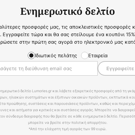
Ενημερωτικό δελτίο
αλύτερες προσφορές μας, τις αποκλειστικές προσφορές κα
. Εγγραφείτε τώρα και θα σας στείλουμε ένα κουπόνι 15%
ρώσετε στην πρώτη σας αγορά στο ηλεκτρονικό μας κατ
Ιδιωτικός πελάτης
Εταιρεία
Εγγραφείτε
νημερωτικό δελτίο Lumories.gr και λάβετε εξαιρετικές προσφορές από τη γκ
ρων, ηλιακών συστημάτων και έξυπνων οικιακών προϊόντων, εκπτωτικά κου
έτα προώθησης, συστάσεις και παρουσιάσεις προϊόντων, καθώς και περιεχόμ
υνες και αιτήματα για κριτικές και συστάσεις αγοράς. Μπορείτε να διαγραφε
τον σύνδεσμο διαγραφής που θα βρείτε σε κάθε ενημερωτικό δελτίο. Περισσό
μπορείτε να βρείτε στην πολιτική απορρήτου.
*Από την ελάχιστη τιμή αγοράς των 99 ευρώ.