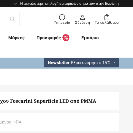
Η μεγαλύτερη επιλογή εμπορικών σημάτων στην Ευρώπη
Αναζήτηση
Υπηρεσία
Σύνδεση
Το καλάθι μου
Μάρκες
Προσφορές
Εμπόριο
Εξοικονομήστε 15%
Newsletter
χου Foscarini Superficie LED από PMMA
μένου ΦΠΑ