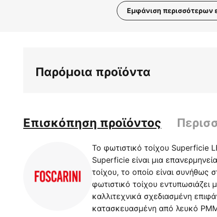
Εμφάνιση περισσότερων 
Μετάβαση
στην
αρχή
της
Παρόμοια προϊόντα
συλλογής
εικόνων
Επισκόπηση προϊόντος
Περισ
Το φωτιστικό τοίχου Superficie L
Superficie είναι μια επανερμηνε
τοίχου, το οποίο είναι συνήθως 
φωτιστικό τοίχου εντυπωσιάζει μ
καλλιτεχνικά σχεδιασμένη επιφάν
κατασκευασμένη από λευκό PMMA