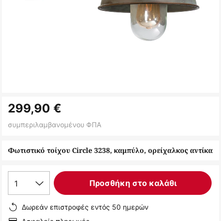
Μετάβαση
299,90 €
στην
αρχή
συμπεριλαμβανομένου ΦΠΑ
της
συλλογής
Φωτιστικό τοίχου Circle 3238, καμπύλο, ορείχαλκος αντίκα
εικόνων
1
Προσθήκη στο καλάθι
Δωρεάν επιστροφές εντός 50 ημερών