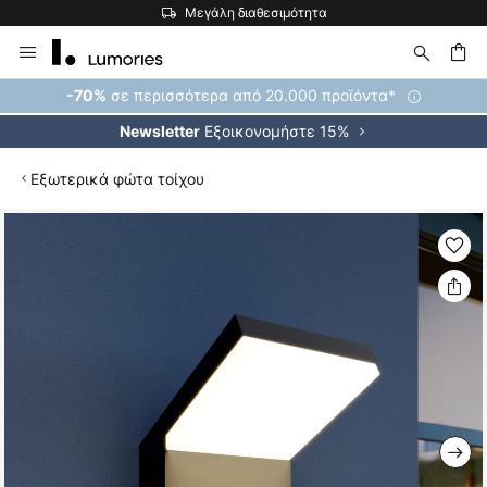
Μεγάλη διαθεσιμότητα
Μετάβαση
στο
περιεχόμενο
ήτηση
σε περισσότερα από 20.000 προϊόντα*
-70%
Εξοικονομήστε 15%
Newsletter
Εξωτερικά φώτα τοίχου
Μετάβαση
στο
τέλος
της
συλλογής
εικόνων