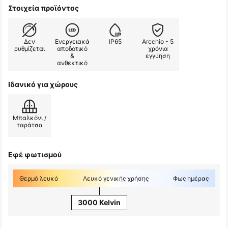
Στοιχεία προϊόντος
Δεν
Ενεργειακά
IP65
Arcchio - 5
ρυθμίζεται
αποδοτικό
χρόνια
&
εγγύηση
ανθεκτικό
Ιδανικό για χώρους
Μπαλκόνι /
ταράτσα
Εφέ φωτισμού
Θερμό λευκό
Λευκό γενικής χρήσης
Φως ημέρας
3000 Kelvin