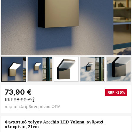
Μετάβαση
73,90 €
στην
RRP -25%
RRP
98,90 €
αρχή
συμπεριλαμβανομένου ΦΠΑ
της
συλλογής
Φωτιστικό τοίχου Arcchio LED Yolena, ανθρακί,
εικόνων
αλουμίνιο, 21cm