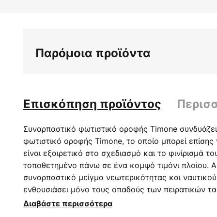
Παρόμοια προϊόντα
Επισκόπηση προϊόντος
Περισ
Συναρπαστικό φωτιστικό οροφής Timone συνδυάζει 
φωτιστικό οροφής Timone, το οποίο μπορεί επίσης 
είναι εξαιρετικό στο σχεδιασμό και το φινίρισμά του
τοποθετημένο πάνω σε ένα κομψό τιμόνι πλοίου. Α
συναρπαστικό μείγμα νεωτερικότητας και ναυτικού
ενθουσιάσει μόνο τους οπαδούς των πειρατικών ται
ξύλο ολοκληρώνεται από ένα υψηλής ποιότητας ορε
Διαβάστε περισσότερα
φωτιστικό, το οποίο αντλεί από τη μακρά παράδοση