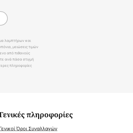
άμα λαμπτήρων και
πόνια, μειώσεις τιμών
ενο από πιθανούς
ίτε ανά πάσα στιγμή
τερες πληροφορίες
Γενικές πληροφορίες
Γενικοί Όροι Συναλλαγών