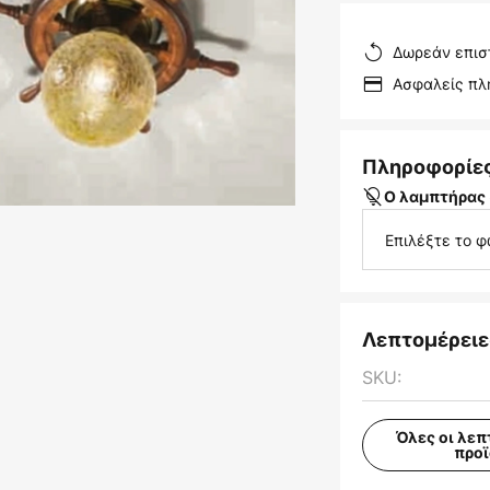
Δωρεάν επισ
Ασφαλείς π
Πληροφορίε
Ο λαμπτήρας 
Επιλέξτε το φ
Λεπτομέρειε
SKU:
Όλες οι λεπ
προ