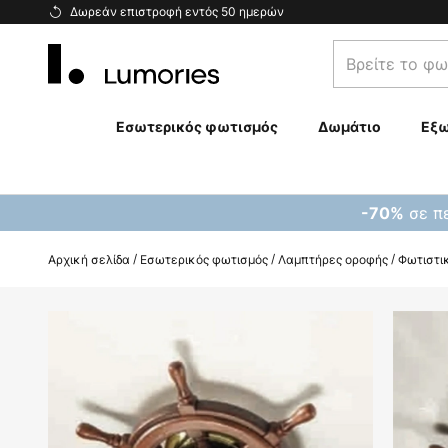
Μετάβαση
Δωρεάν επιστροφή εντός 50 ημερών
στο
Βρείτε
περιεχόμενο
το
φωτιστικό
σας...
Εσωτερικός φωτισμός
Δωμάτιο
Εξω
σε πε
-70%
Αρχική σελίδα
Εσωτερικός φωτισμός
Λαμπτήρες οροφής
Φωτιστι
Μετάβαση
στο
τέλος
της
συλλογής
εικόνων