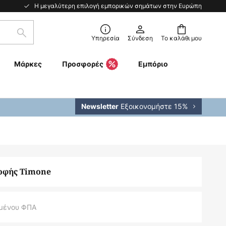
Η μεγαλύτερη επιλογή εμπορικών σημάτων στην Ευρώπη
Αναζήτηση
Υπηρεσία
Σύνδεση
Το καλάθι μου
Μάρκες
Προσφορές
Εμπόριο
Εξοικονομήστε 15%
Newsletter
οφής Timone
μένου ΦΠΑ