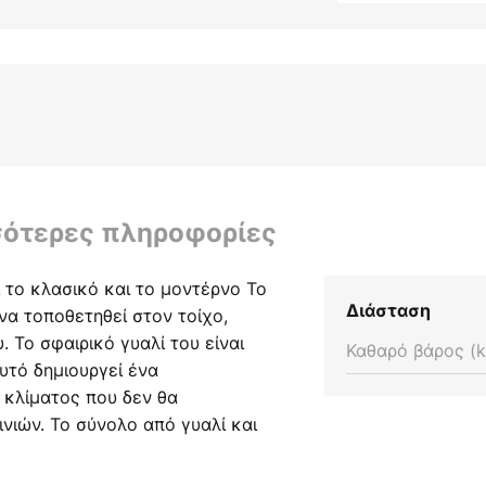
σότερες πληροφορίες
το κλασικό και το μοντέρνο Το
Διάσταση
να τοποθετηθεί στον τοίχο,
. Το σφαιρικό γυαλί του είναι
Καθαρό βάρος (k
υτό δημιουργεί ένα
 κλίματος που δεν θα
νιών. Το σύνολο από γυαλί και
ιχάλκινο πλαίσιο. Αυτό το
 της βενετσιάνικης φωτιστικής