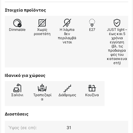
Στοιχεία προϊόντος
Dimmable
Χωρίς
Η λάμπα
E27
JUST light –
ροοστάτη
δεν
έως και 5
περιλαμβά
χρόνια
νεται
εγγύηση
(βλ. τις
προδιαγρα
φές του
κατασκευα
στή)
Ιδανικό για χώρους
Σαλόνι
Τραπεζαρί
Διάδρομος
Κουζίνα
α
Διαστάσεις
Ύψος (σε cm):
31