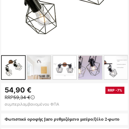
Μετάβαση
54,90 €
στην
RRP -7%
RRP
59,34 €
αρχή
συμπεριλαμβανομένου ΦΠΑ
της
συλλογής
Φωτιστικό οροφής Jaro ρυθμιζόμενο μαύρο/ξύλο 2-φωτο
εικόνων