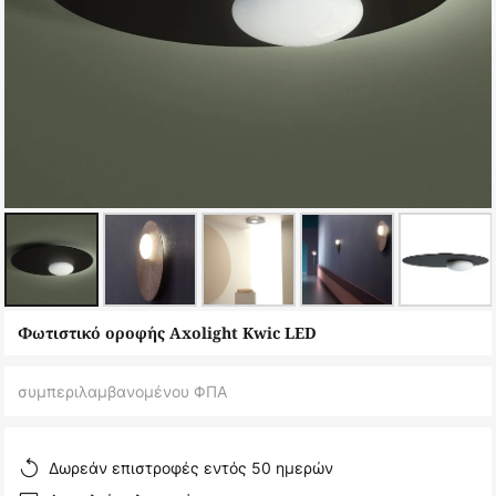
Μετάβαση
Φωτιστικό οροφής Axolight Kwic LED
στην
αρχή
συμπεριλαμβανομένου ΦΠΑ
της
συλλογής
εικόνων
Δωρεάν επιστροφές εντός 50 ημερών