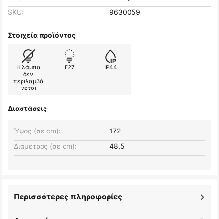
SKU:
9630059
Στοιχεία προϊόντος
Η λάμπα
E27
IP44
δεν
περιλαμβά
νεται
Διαστάσεις
Ύψος (σε cm):
172
Διάμετρος (σε cm):
48,5
Περισσότερες πληροφορίες