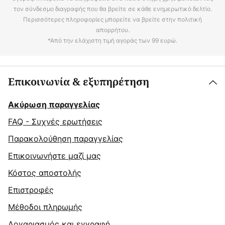
τον σύνδεσμο διαγραφής που θα βρείτε σε κάθε ενημερωτικό δελτίο.
Περισσότερες πληροφορίες μπορείτε να βρείτε στην πολιτική
απορρήτου.
*Από την ελάχιστη τιμή αγοράς των 99 ευρώ.
Επικοινωνία & εξυπηρέτηση
Ακύρωση παραγγελίας
FAQ - Συχνές ερωτήσεις
Παρακολούθηση παραγγελίας
Επικοινωνήστε μαζί μας
Κόστος αποστολής
Επιστροφές
Μέθοδοι πληρωμής
Λογαριασμός και εγγραφή