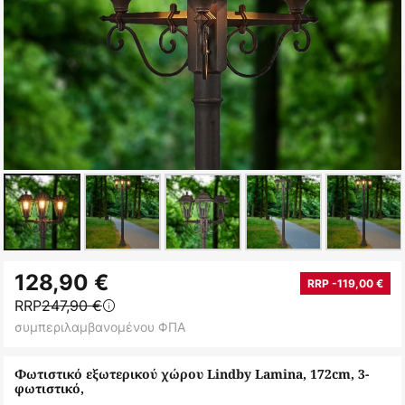
Μετάβαση
128,90 €
στην
RRP -119,00 €
RRP
247,90 €
αρχή
συμπεριλαμβανομένου ΦΠΑ
της
συλλογής
Φωτιστικό εξωτερικού χώρου Lindby Lamina, 172cm, 3-
εικόνων
φωτιστικό,