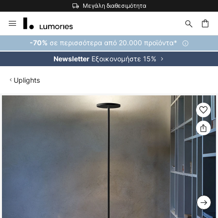
Μεγάλη διαθεσιμότητα
Μετάβαση
στο
περιεχόμενο
ήτηση
σε περισσότερα από 20.000 προϊόντα*
-70%
Εξοικονομήστε 15%
Newsletter
Uplights
Μετάβαση
στο
τέλος
της
συλλογής
εικόνων