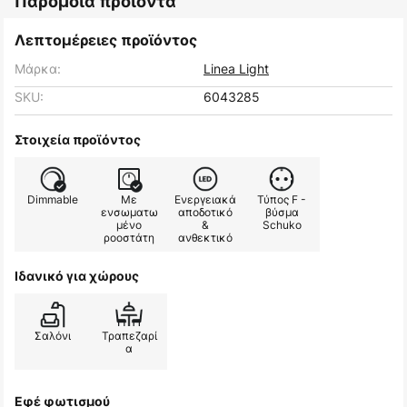
Παρόμοια προϊόντα
Λεπτομέρειες προϊόντος
Μάρκα:
Linea Light
SKU:
6043285
Στοιχεία προϊόντος
Dimmable
Με
Ενεργειακά
Τύπος F -
ενσωματω
αποδοτικό
βύσμα
μένο
&
Schuko
ροοστάτη
ανθεκτικό
Ιδανικό για χώρους
Σαλόνι
Τραπεζαρί
α
Εφέ φωτισμού