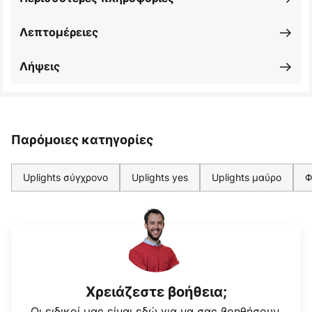
Λεπτομέρειες
Λήψεις
Παρόμοιες κατηγορίες
Uplights σύγχρονο
Uplights yes
Uplights μαύρο
Φ
Χρειάζεστε βοήθεια;
Οι ειδικοί μας είναι εδώ για να σας βοηθήσουν.