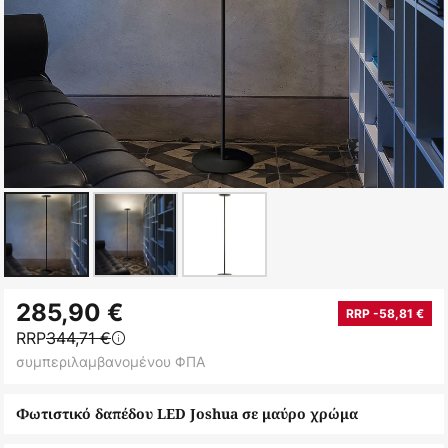
Μετάβαση
285,90 €
στην
RRP -58,81 €
RRP
344,71 €
αρχή
συμπεριλαμβανομένου ΦΠΑ
της
συλλογής
Φωτιστικό δαπέδου LED Joshua σε μαύρο χρώμα
εικόνων