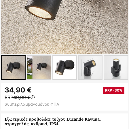
Μετάβαση
34,90 €
στην
RRP -30%
RRP
49,90 €
αρχή
συμπεριλαμβανομένου ΦΠΑ
της
συλλογής
Εξωτερικός προβολέας τοίχου Lucande Kavuna,
εικόνων
στρογγυλός, ανθρακί, IP54