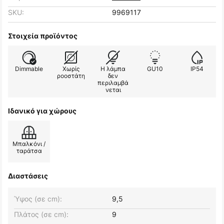
SKU:
9969117
Στοιχεία προϊόντος
Dimmable
Χωρίς
Η λάμπα
GU10
IP54
ροοστάτη
δεν
περιλαμβά
νεται
Ιδανικό για χώρους
Μπαλκόνι /
ταράτσα
Διαστάσεις
Ύψος (σε cm):
9,5
Πλάτος (σε cm):
9