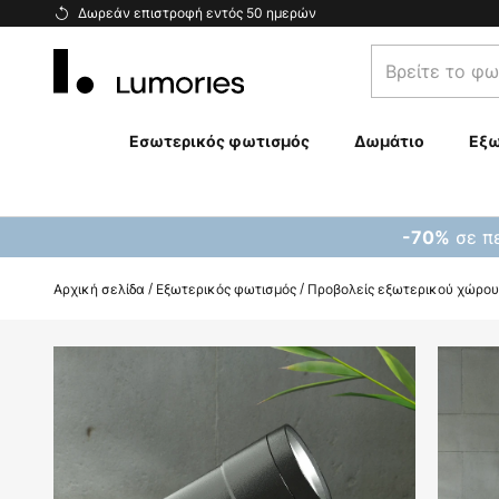
Μετάβαση
Δωρεάν επιστροφή εντός 50 ημερών
στο
Βρείτε
περιεχόμενο
το
φωτιστικό
σας...
Εσωτερικός φωτισμός
Δωμάτιο
Εξω
σε πε
-70%
Αρχική σελίδα
Εξωτερικός φωτισμός
Προβολείς εξωτερικού χώρου
Μετάβαση
στο
τέλος
της
συλλογής
εικόνων