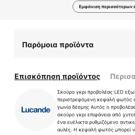
Εμφάνιση περισσότερων 
Μετάβαση
στην
αρχή
της
Παρόμοια προϊόντα
συλλογής
εικόνων
Επισκόπηση προϊόντος
Περισ
Σκούρο γκρι προβολέας LED εξω
περιστρεφόμενη κεφαλή φωτός σ
γωνία δέσμης Αυτός ο προβολέα
σκούρο γκρι επιφάνεια από χυτοπ
ένα ευέλικτα ρυθμιζόμενο αντικ
αυλές. Η κεφαλή φωτός μπορεί ν