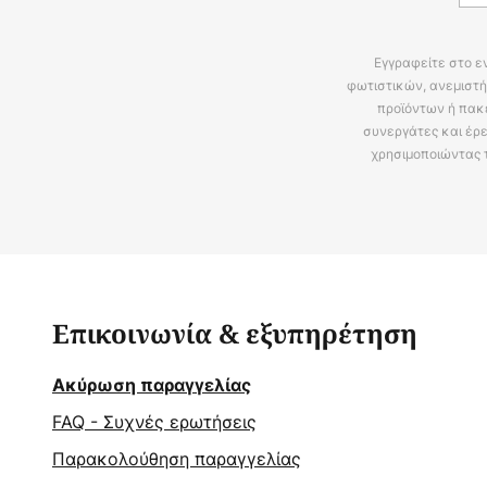
Εγγραφείτε στο ε
φωτιστικών, ανεμιστή
προϊόντων ή πακ
συνεργάτες και έρε
χρησιμοποιώντας 
Επικοινωνία & εξυπηρέτηση
Ακύρωση παραγγελίας
FAQ - Συχνές ερωτήσεις
Παρακολούθηση παραγγελίας