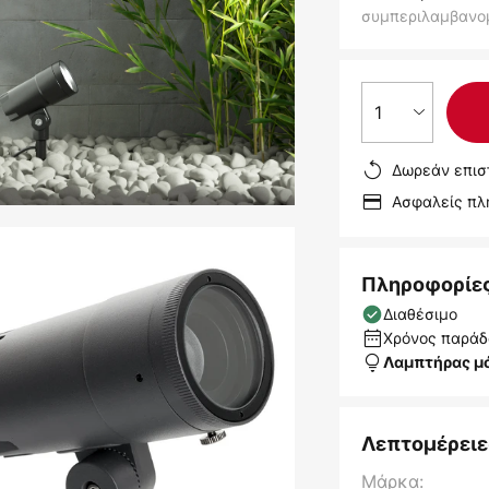
συμπεριλαμβανο
1
Δωρεάν επισ
Ασφαλείς π
Πληροφορίε
Διαθέσιμο
Χρόνος παράδο
Λαμπτήρας μ
Λεπτομέρειε
Μάρκα: