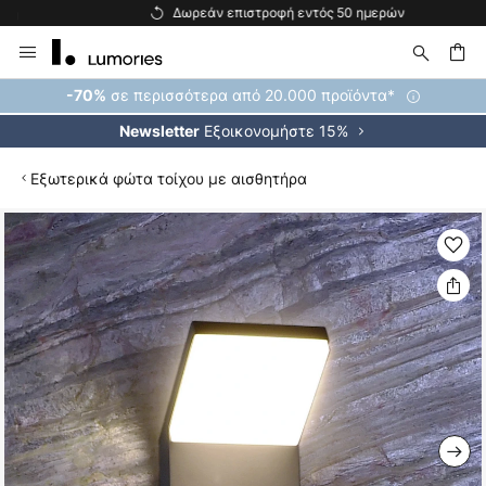
Δωρεάν επιστροφή εντός 50 ημερών
Μετάβαση
στο
περιεχόμενο
ήτηση
σε περισσότερα από 20.000 προϊόντα*
-70%
Εξοικονομήστε 15%
Newsletter
Εξωτερικά φώτα τοίχου με αισθητήρα
Μετάβαση
στο
τέλος
της
συλλογής
εικόνων