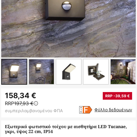
Μετάβαση
158,34 €
στην
RRP -39,59 €
RRP
197,93 €
αρχή
Φύλλο δεδομένων
συμπεριλαμβανομένου ΦΠΑ
της
συλλογής
Εξωτερικό φωτιστικό τοίχου με αισθητήρα LED Tucanae,
εικόνων
γκρι, ύψος 22 cm, IP54