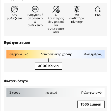
Δεν
Ενεργειακά
Ο
Με
IP54
ρυθμίζεται
αποδοτικό
λαμπτήρας
αισθητήρα
&
δεν μπορεί
κίνησης
ανθεκτικό
να
αντικαταστ
αθεί
Εφέ φωτισμού
Θερμό λευκό
Λευκό γενικής χρήσης
Φως ημέρας
3000 Kelvin
Φωτεινότητα
Σκούρο
Φωτεινό
Πολύ φωτεινό
1565 Lumen