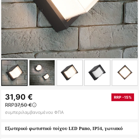
Μετάβαση
31,90 €
στην
RRP -15%
RRP
37,50 €
αρχή
συμπεριλαμβανομένου ΦΠΑ
της
συλλογής
Εξωτερικό φωτιστικό τοίχου LED Puno, IP54, γωνιακό
εικόνων