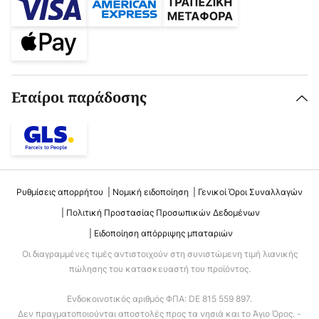
Εταίροι παράδοσης
Ρυθμίσεις απορρήτου
Νομική ειδοποίηση
Γενικοί Όροι Συναλλαγών
Πολιτική Προστασίας Προσωπικών Δεδομένων
Ειδοποίηση απόρριψης μπαταριών
Οι διαγραμμένες τιμές αντιστοιχούν στη συνιστώμενη τιμή λιανικής
πώλησης του κατασκευαστή του προϊόντος.
Ενδοκοινοτικός αριθμός ΦΠΑ: DE 815 559 897.
Δεν πραγματοποιούνται αποστολές προς τα νησιά και το Άγιο Όρος. -