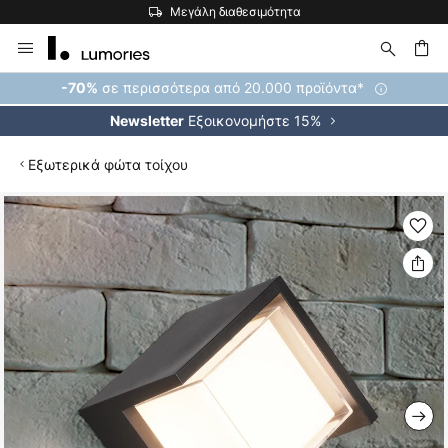
Μεγάλη διαθεσιμότητα
Μετάβαση
στο
περιεχόμενο
ήτηση
σε περισσότερα από 20.000 προϊόντα*
-70%
Εξοικονομήστε 15%
Newsletter
Εξωτερικά φώτα τοίχου
Μετάβαση
στο
τέλος
της
συλλογής
εικόνων