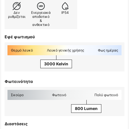
Δεν
Ενεργειακά
IP54
ρυθμίζεται
αποδοτικό
&
ανθεκτικό
Εφέ φωτισμού
Θερμό λευκό
Λευκό γενικής χρήσης
Φως ημέρας
3000 Kelvin
Φωτεινότητα
Σκούρο
Φωτεινό
Πολύ φωτεινό
800 Lumen
Διαστάσεις