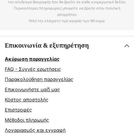
τον σύνδεσμο διαγραφής που θα βρείτε σε κάθε ενημερωτικό δελτίο.
Περισσότερες πληροφορίες μπορείτε να βρείτε στην πολιτική
απορρήτου.
*Από την ελάχιστη τιμή αγοράς των 99 ευρώ.
Επικοινωνία & εξυπηρέτηση
Ακύρωση παραγγελίας
FAQ - Συχνές ερωτήσεις
Παρακολούθηση παραγγελίας
Επικοινωνήστε μαζί μας
Κόστος αποστολής
Επιστροφές
Μέθοδοι πληρωμής
Λογαριασμός και εγγραφή