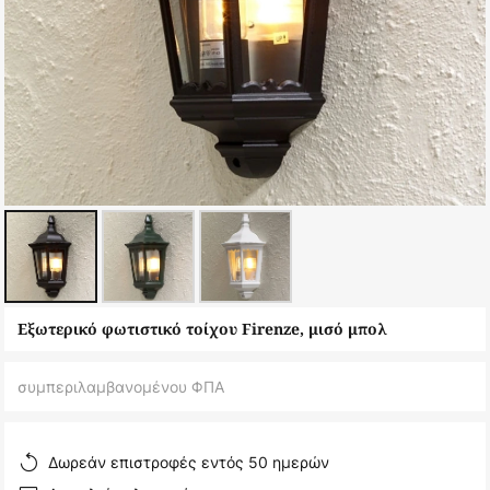
Μετάβαση
Εξωτερικό φωτιστικό τοίχου Firenze, μισό μπολ
στην
αρχή
συμπεριλαμβανομένου ΦΠΑ
της
συλλογής
εικόνων
Δωρεάν επιστροφές εντός 50 ημερών