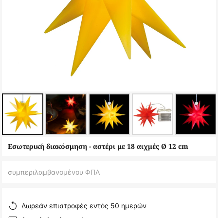
Μετάβαση
Εσωτερική διακόσμηση - αστέρι με 18 αιχμές Ø 12 cm
στην
αρχή
συμπεριλαμβανομένου ΦΠΑ
της
συλλογής
εικόνων
Δωρεάν επιστροφές εντός 50 ημερών