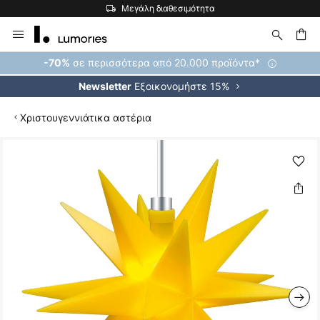
Μεγάλη διαθεσιμότητα
Μετάβαση
στο
περιεχόμενο
ήτηση
σε περισσότερα από 20.000 προϊόντα*
-70%
Εξοικονομήστε 15%
Newsletter
Χριστουγεννιάτικα αστέρια
Μετάβαση
στο
τέλος
της
συλλογής
εικόνων