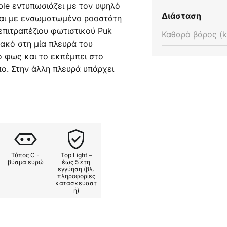
ble εντυπωσιάζει με τον υψηλό
Διάσταση
ται με ενσωματωμένο ροοστάτη
 επιτραπέζιου φωτιστικού Puk
Καθαρό βάρος (k
 φακό στη μία πλευρά του
ο φως και το εκπέμπει στο
ο. Στην άλλη πλευρά υπάρχει
. Η μέγιστη ευελιξία
θμιζόμενο σκίαστρο και μια
επιτραπέζιου φωτιστικού. Ως
αιρετικά χρωματικά φίλτρα, τα
ριβλήματος του λαμπτήρα και
ρφα χρωματικά εφέ σε κόκκινο,
Τύπος C -
Top Light –
νο - εξοπλισμένα με ροοστάτη
βύσμα ευρώ
έως 5 έτη
εγγύηση (βλ.
κά φωτιστικά αυτού του
πληροφορίες
ρμανία και χαρακτηρίζονται
κατασκευαστ
ή)
ι καινοτόμο σχεδιασμό.