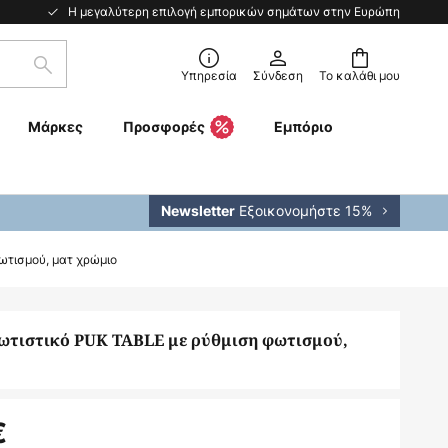
Η μεγαλύτερη επιλογή εμπορικών σημάτων στην Ευρώπη
Αναζήτηση
Υπηρεσία
Σύνδεση
Το καλάθι μου
Μάρκες
Προσφορές
Εμπόριο
Εξοικονομήστε 15%
Newsletter
ωτισμού, ματ χρώμιο
ωτιστικό PUK TABLE με ρύθμιση φωτισμού,
€