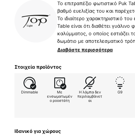
Το επιτραπέζιο φωτιστικό Puk Ta
βαθμό ευελιξίας του και παρέχε
Το ιδιαίτερο χαρακτηριστικό του
Table είναι ότι διαθέτει γυάλινο
καλύμματος, ο οποίος εστιάζει τ
δωμάτιο με αποτελεσματικό τρόπ
ένας δίσκος από λευκό ματ γυαλί
Διαβάστε περισσότερα
εξασφαλίζεται επίσης από ένα ρυ
σφαιρική άρθρωση στη βάση του 
Στοιχεία προϊόντος
αξεσουάρ διατίθενται επίσης προ
οποία εισάγονται μεταξύ του πε
του φακού και δημιουργούν όμο
Dimmable
Με
Η λάμπα δεν
G9
ματζέντα, κίτρινο, μπλε ή πράσι
ενσωματωμέν
περιλαμβάνετ
ο ροοστάτη
αι
αφής στο καλώδιο Τα αποκλειστι
κατασκευαστή παράγονται στη Γε
από υψηλά πρότυπα ποιότητας κα
Ιδανικό για χώρους