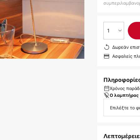
συμπεριλαμβανο
1
Δωρεάν επισ
Ασφαλείς π
Πληροφορίε
Χρόνος παράδ
Ο λαμπτήρας 
Επιλέξτε το φ
Λεπτομέρειε