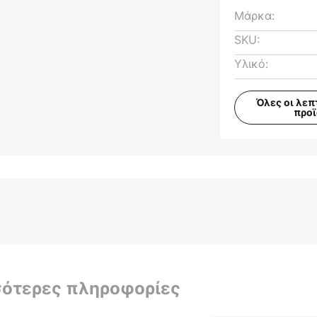
Μάρκα:
SKU:
Υλικό:
Όλες οι λεπ
προ
σότερες πληροφορίες