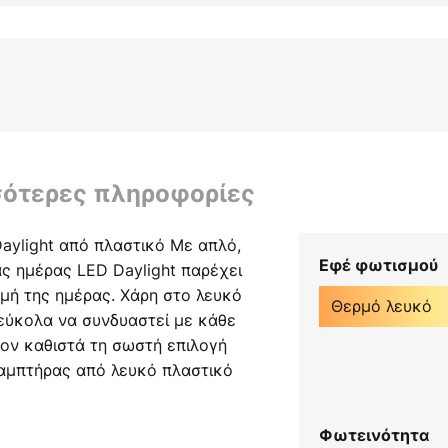
σότερες πληροφορίες
aylight από πλαστικό Με απλό,
Εφέ φωτισμού
ς ημέρας LED Daylight παρέχει
μή της ημέρας. Χάρη στο λευκό
Θερμό λευκό
εύκολα να συνδυαστεί με κάθε
ον καθιστά τη σωστή επιλογή
λαμπτήρας από λευκό πλαστικό
θερή βάση. Ο διακόπτης
βρίσκεται επίσης στη βάση,
Φωτεινότητα
 εύκολη λειτουργία της λάμπας.