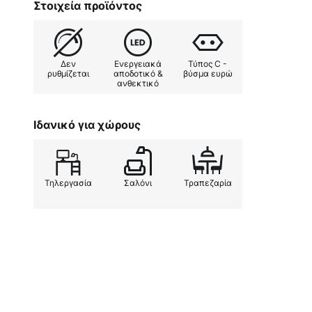
Στοιχεία προϊόντος
Χάρη στη μεγάλη κεφαλή του λαμ
με τον υπόλοιπο σχεδιασμό, ο λ
επαρκές φως ημέρας.
Δεν
Ενεργειακά
Τύπος C -
ρυθμίζεται
αποδοτικό &
βύσμα ευρώ
ανθεκτικό
Ιδανικό για χώρους
Τηλεργασία
Σαλόνι
Τραπεζαρία