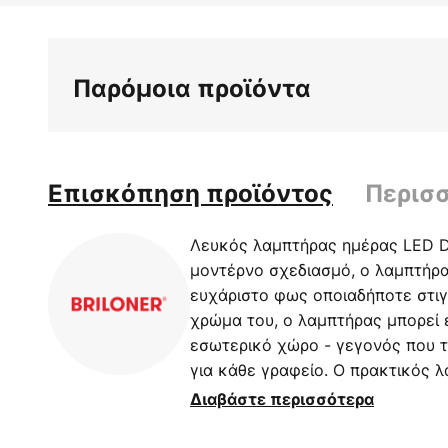
στην
αρχή
της
Παρόμοια προϊόντα
συλλογής
εικόνων
Επισκόπηση προϊόντος
Περισ
Λευκός λαμπτήρας ημέρας LED D
μοντέρνο σχεδιασμό, ο λαμπτήρα
ευχάριστο φως οποιαδήποτε στιγ
χρώμα του, ο λαμπτήρας μπορεί 
εσωτερικό χώρο - γεγονός που τ
για κάθε γραφείο. Ο πρακτικός 
καταλήγει σε μια φαρδιά και στα
Διαβάστε περισσότερα
ενεργοποίησης/απενεργοποίησης 
επιτρέποντας τη μεμονωμένη και