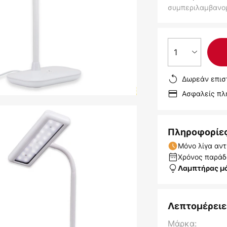
συμπεριλαμβανο
1
Δωρεάν επισ
Ασφαλείς π
Πληροφορίε
Μόνο λίγα αντ
Χρόνος παράδο
Λαμπτήρας μ
Λεπτομέρειε
Μάρκα: