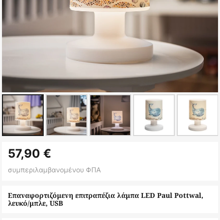
Μετάβαση
57,90 €
στην
αρχή
συμπεριλαμβανομένου ΦΠΑ
της
συλλογής
Επαναφορτιζόμενη επιτραπέζια λάμπα LED Paul Pottwal,
λευκό/μπλε, USB
εικόνων