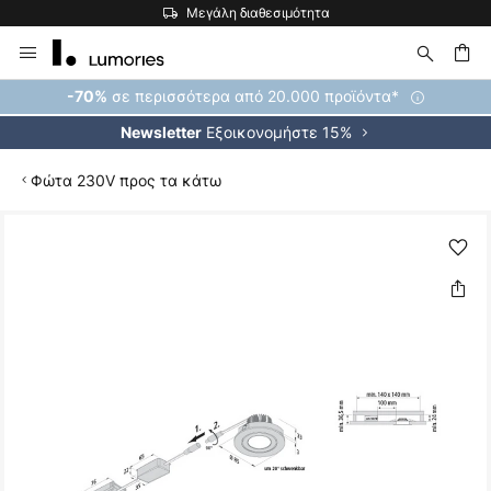
Μεγάλη διαθεσιμότητα
Μετάβαση
στο
περιεχόμενο
ήτηση
σε περισσότερα από 20.000 προϊόντα*
-70%
Εξοικονομήστε 15%
Newsletter
Φώτα 230V προς τα κάτω
Μετάβαση
στο
τέλος
της
συλλογής
εικόνων