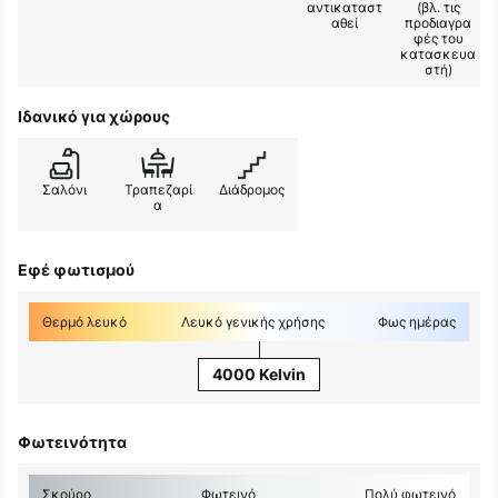
αντικαταστ
(βλ. τις
αθεί
προδιαγρα
φές του
κατασκευα
στή)
Ιδανικό για χώρους
Σαλόνι
Τραπεζαρί
Διάδρομος
α
Εφέ φωτισμού
Θερμό λευκό
Λευκό γενικής χρήσης
Φως ημέρας
4000 Kelvin
Φωτεινότητα
Σκούρο
Φωτεινό
Πολύ φωτεινό