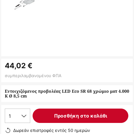
Μετάβαση
44,02 €
στην
αρχή
συμπεριλαμβανομένου ΦΠΑ
της
συλλογής
Εντοιχιζόμενος προβολέας LED Eco SR 68 χρώμιο ματ 4.000
K Ø 8,5 cm
εικόνων
1
Προσθήκη στο καλάθι
Δωρεάν επιστροφές εντός 50 ημερών