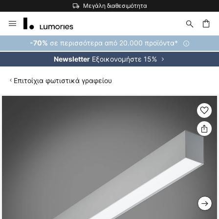
Μεγάλη διαθεσιμότητα
Μετάβαση
στο
περιεχόμενο
ήτηση
σε περισσότερα από 20.000 προϊόντα*
-70%
Εξοικονομήστε 15%
Newsletter
Επιτοίχια φωτιστικά γραφείου
Μετάβαση
στο
τέλος
της
συλλογής
εικόνων