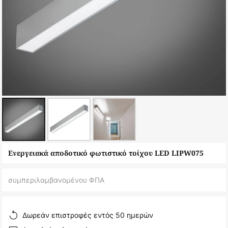
Μετάβαση
Ενεργειακά αποδοτικό φωτιστικό τοίχου LED LIPW075
στην
αρχή
συμπεριλαμβανομένου ΦΠΑ
της
συλλογής
εικόνων
Δωρεάν επιστροφές εντός 50 ημερών