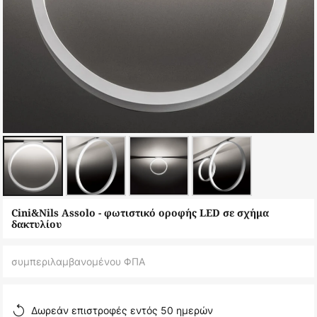
Μετάβαση
Cini&Nils Assolo - φωτιστικό οροφής LED σε σχήμα
στην
δακτυλίου
αρχή
της
συμπεριλαμβανομένου ΦΠΑ
συλλογής
εικόνων
Δωρεάν επιστροφές εντός 50 ημερών