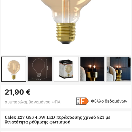
Μετάβαση
21,90 €
στην
αρχή
Φύλλο δεδομένων
συμπεριλαμβανομένου ΦΠΑ
της
συλλογής
Calex E27 G95 4.5W LED πυράκτωσης χρυσό 821 με
δυνατότητα ρύθμισης φωτισμού
εικόνων