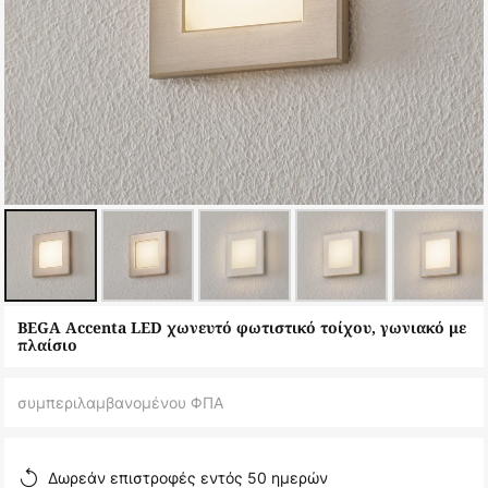
Μετάβαση
BEGA Accenta LED χωνευτό φωτιστικό τοίχου, γωνιακό με
στην
πλαίσιο
αρχή
της
συμπεριλαμβανομένου ΦΠΑ
συλλογής
εικόνων
Δωρεάν επιστροφές εντός 50 ημερών