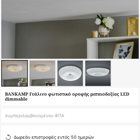
Μετάβαση
BANKAMP Γυάλινο φωτιστικό οροφής ματαιοδοξίας LED
στην
dimmable
αρχή
της
συμπεριλαμβανομένου ΦΠΑ
συλλογής
εικόνων
Δωρεάν επιστροφές εντός 50 ημερών