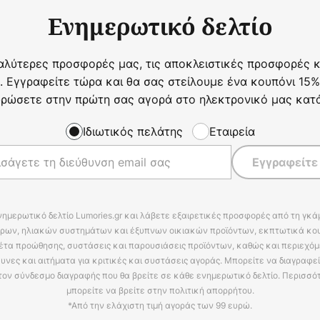
Ενημερωτικό δελτίο
αλύτερες προσφορές μας, τις αποκλειστικές προσφορές κα
. Εγγραφείτε τώρα και θα σας στείλουμε ένα κουπόνι 15%
ρώσετε στην πρώτη σας αγορά στο ηλεκτρονικό μας κατ
Ιδιωτικός πελάτης
Εταιρεία
Εγγραφείτε
νημερωτικό δελτίο Lumories.gr και λάβετε εξαιρετικές προσφορές από τη γκ
ρων, ηλιακών συστημάτων και έξυπνων οικιακών προϊόντων, εκπτωτικά κου
έτα προώθησης, συστάσεις και παρουσιάσεις προϊόντων, καθώς και περιεχόμ
υνες και αιτήματα για κριτικές και συστάσεις αγοράς. Μπορείτε να διαγραφε
τον σύνδεσμο διαγραφής που θα βρείτε σε κάθε ενημερωτικό δελτίο. Περισσό
μπορείτε να βρείτε στην πολιτική απορρήτου.
*Από την ελάχιστη τιμή αγοράς των 99 ευρώ.