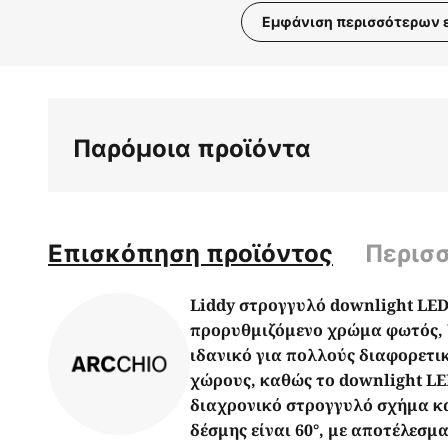
Εμφάνιση περισσότερων 
Μετάβαση
στην
αρχή
της
Παρόμοια προϊόντα
συλλογής
εικόνων
Επισκόπηση προϊόντος
Περισ
Liddy στρογγυλό downlight LED
προρυθμιζόμενο χρώμα φωτός, U
ιδανικό για πολλούς διαφορετι
χώρους, καθώς το downlight LED
διαχρονικό στρογγυλό σχήμα κα
δέσμης είναι 60°, με αποτέλεσμ