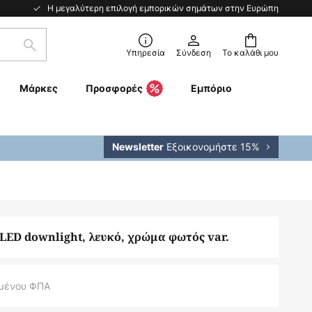
Η μεγαλύτερη επιλογή εμπορικών σημάτων στην Ευρώπη
Αναζήτηση
Υπηρεσία
Σύνδεση
Το καλάθι μου
Μάρκες
Προσφορές
Εμπόριο
Εξοικονομήστε 15%
Newsletter
 LED downlight, λευκό, χρώμα φωτός var.
μένου ΦΠΑ