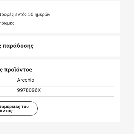
τροφές εντός 50 ημερών
ληρωμές
ς παράδοσης
ς προϊόντος
Arcchio
9978096X
τομέρειες του
ϊόντος