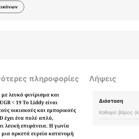
εικόνων
σότερες πληροφορίες
Λήψεις
 με λευκό φινίρισμα και
Διάσταση
GR < 19 Το Liddy είναι
κούς οικιακούς και εμπορικούς
Καθαρό βάρος (k
 έχει ένα πολύ απλό,
ι λευκή επιφάνεια. Η γωνία
α μια αρκετά ευρεία κατανομή