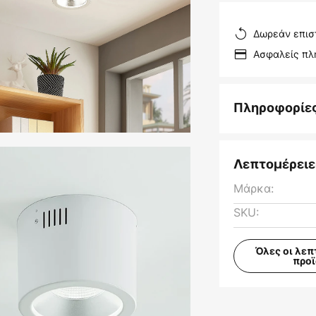
Δωρεάν επισ
Ασφαλείς π
Πληροφορίε
Λεπτομέρειε
Μάρκα:
SKU:
Όλες οι λεπ
προ