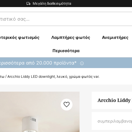
Μεγάλη διαθεσιμότητα
τερικός φωτισμός
Λαμπτήρες φωτός
Ανεμιστήρες
Περισσότερα
ρισσότερα από 20.000 προϊόντα*
άτω
Arcchio Liddy LED downlight, λευκό, χρώμα φωτός var.
Arcchio Liddy
συμπεριλαμβανο