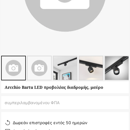
Μετάβαση
Arcchio Bartu LED προβολέας διαδρομής, μαύρο
στην
αρχή
συμπεριλαμβανομένου ΦΠΑ
της
συλλογής
εικόνων
Δωρεάν επιστροφές εντός 50 ημερών