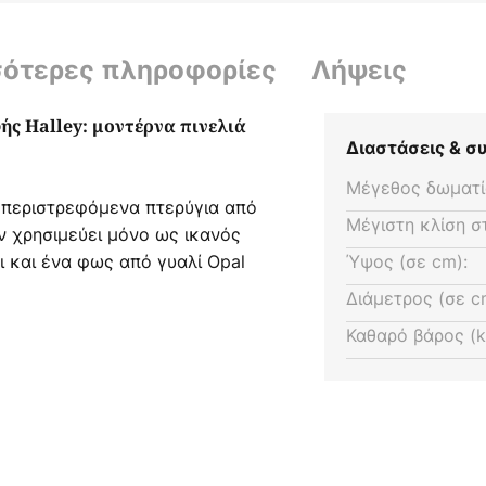
σότερες πληροφορίες
Λήψεις
ς Halley: μοντέρνα πινελιά
Διαστάσεις & 
Μέγεθος δωματί
 περιστρεφόμενα πτερύγια από
Μέγιστη κλίση σ
ν χρησιμεύει μόνο ως ικανός
ι και ένα φως από γυαλί Opal
Ύψος (σε cm):
κό ή τοπικό φωτισμό.
Διάμετρος (σε c
Καθαρό βάρος (k
Halley πρέπει να τοποθετείται
Δεν μπορεί να χρησιμοποιηθεί