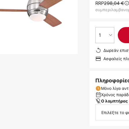
RRP
298,04 €
συμπεριλαμβανο
1
Δωρεάν επισ
Ασφαλείς π
Πληροφορίε
Μόνο λίγα αντ
Χρόνος παράδο
Ο λαμπτήρας 
Επιλέξτε το φ