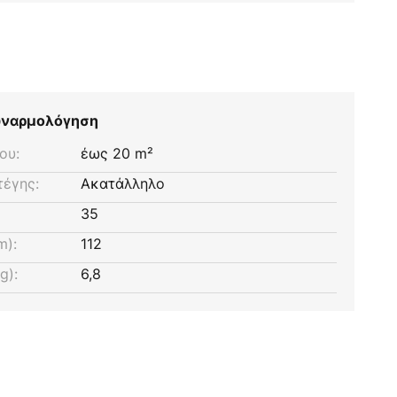
συναρμολόγηση
ου:
έως 20 m²
τέγης:
Ακατάλληλο
35
m):
112
g):
6,8