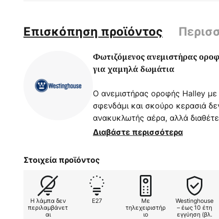
Επισκόπηση προϊόντος
Περισ
Φωτιζόμενος ανεμιστήρας οροφή
για χαμηλά δωμάτια
Ο ανεμιστήρας οροφής Halley με
σφενδάμι και σκούρο κερασιά δε
ανακυκλωτής αέρα, αλλά διαθέτε
που εγγυάται ατμοσφαιρικό γενι
Διαβάστε περισσότερα
Περιλαμβάνεται τηλεχειριστήριο.
Στοιχεία προϊόντος
Σημείωση: Ο ανεμιστήρας οροφής 
απευθείας κάτω από την οροφή. 
προεκταση.
Η λάμπα δεν
E27
Με
Westinghouse
περιλαμβάνετ
τηλεχειριστήρ
– έως 10 έτη
αι
ιο
εγγύηση (βλ.
Λειτουργίες