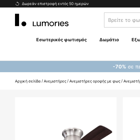
Μετάβαση
Δωρεάν επιστροφή εντός 50 ημερών
στο
Βρείτε
περιεχόμενο
το
φωτιστικό
σας...
Εσωτερικός φωτισμός
Δωμάτιο
Εξω
σε πε
-70%
Αρχική σελίδα
Ανεμιστήρες
Ανεμιστήρες οροφής με φως
Ανεμιστή
Μετάβαση
στο
τέλος
της
συλλογής
εικόνων