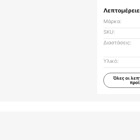
Λεπτομέρειε
Μάρκα:
SKU:
Διαστάσεις:
Υλικό:
Όλες οι λεπ
προ