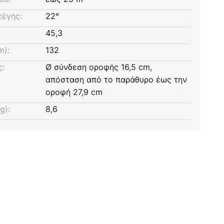
τέγης:
22°
45,3
m):
132
ς:
Ø σύνδεση οροφής 16,5 cm,
απόσταση από το παράθυρο έως την
οροφή 27,9 cm
g):
8,6