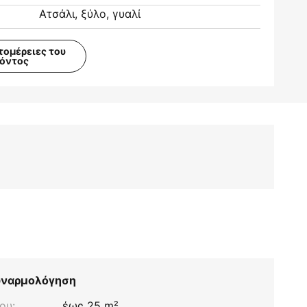
Ατσάλι, ξύλο, γυαλί
τομέρειες του
ϊόντος
συναρμολόγηση
ου:
έως 25 m²