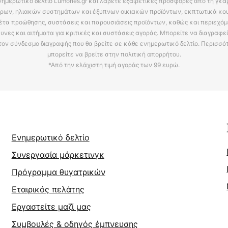
νημερωτικό δελτίο Lumories.gr και λάβετε εξαιρετικές προσφορές από τη γκ
ρων, ηλιακών συστημάτων και έξυπνων οικιακών προϊόντων, εκπτωτικά κου
έτα προώθησης, συστάσεις και παρουσιάσεις προϊόντων, καθώς και περιεχόμ
υνες και αιτήματα για κριτικές και συστάσεις αγοράς. Μπορείτε να διαγραφε
τον σύνδεσμο διαγραφής που θα βρείτε σε κάθε ενημερωτικό δελτίο. Περισσό
μπορείτε να βρείτε στην πολιτική απορρήτου.
*Από την ελάχιστη τιμή αγοράς των 99 ευρώ.
Ενημερωτικό δελτίο
Συνεργασία μάρκετινγκ
Πρόγραμμα θυγατρικών
Εταιρικός πελάτης
Εργαστείτε μαζί μας
Συμβουλές & οδηγός έμπνευσης