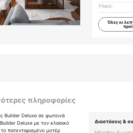
Υλικό:
Όλες οι λεπ
προ
σότερες πληροφορίες
 Builder Deluxe σε φωτεινά
Διαστάσεις & 
uilder Deluxe με τον κλασικό
 το πατενταρισμένο μοτέρ
Μέγεθος δωματί