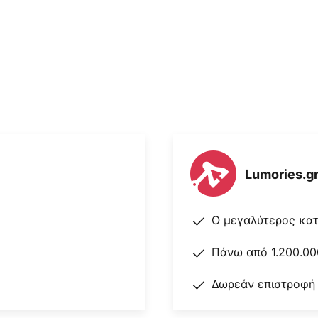
η στον ιδιαίτερα αθόρυβο
τήρας οροφής Builder Deluxe με
α υπνοδωμάτια. Μπορεί επίσης
ροφές.
Lumories.g
Ο μεγαλύτερος κα
Πάνω από 1.200.00
Δωρεάν επιστροφή