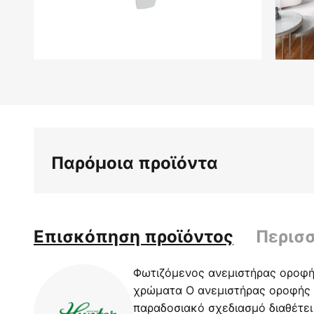
Μετάβαση
στην
αρχή
της
συλλογής
εικόνων
Παρόμοια προϊόντα
Επισκόπηση προϊόντος
Περισ
Φωτιζόμενος ανεμιστήρας οροφής
χρώματα Ο ανεμιστήρας οροφής B
παραδοσιακό σχεδιασμό διαθέτει