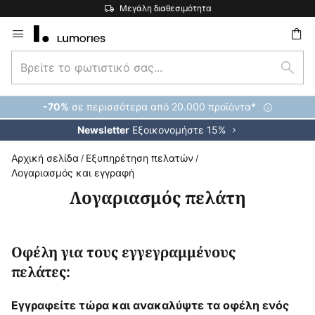
Μεγάλη διαθεσιμότητα
Μετάβαση
στο
Βρείτε
περιεχόμενο
ήτηση
Αναζ
το
φωτιστικό
σε περισσότερα από 20.000 προϊόντα*
-70%
σας...
Εξοικονομήστε 15%
Newsletter
Αρχική σελίδα
Εξυπηρέτηση πελατών
Λογαριασμός και εγγραφή
Λογαριασμός πελάτη
Οφέλη για τους εγγεγραμμένους
πελάτες:
Εγγραφείτε τώρα και ανακαλύψτε τα οφέλη ενός