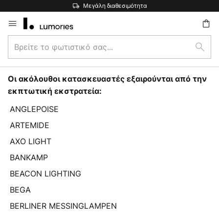
Μεγάλη διαθεσιμότητα
Μετάβαση
στο
Βρείτε
περιεχόμενο
ήτηση
Αναζ
το
φωτιστικό
σας...
Οι ακόλουθοι κατασκευαστές εξαιρούνται από την
εκπτωτική εκστρατεία:
ANGLEPOISE
ARTEMIDE
AXO LIGHT
BANKAMP
BEACON LIGHTING
BEGA
BERLINER MESSINGLAMPEN