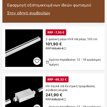
Εφαρμογή εξατομικευμένων ιδεών φωτισμού
Στον οδηγό συμβουλών
RRP -7,50 €
2-φασική ράγα HV4 m6 ράγα, 100 cm
101,90 €
RRP
109,40 €
Χρόνος παράδοσης: 13 - 18 εργάσιμες
ημέρες
RRP -86,32 €
HV-track4 m6 Κεντρική τροφοδοσία,
σύνδεση σειράς
241,90 €
RRP
328,22 €
Χρόνος παράδοσης: 13 - 18 εργάσιμες