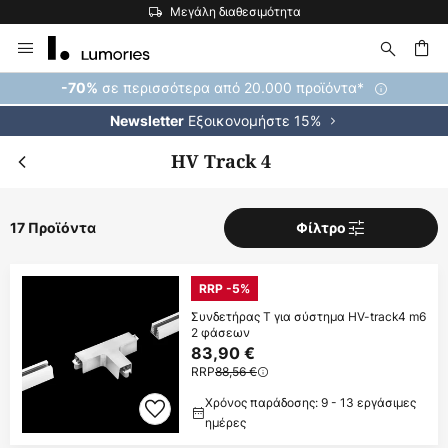
Μεγάλη διαθεσιμότητα
Η μ
Μετάβαση
στο
περιεχόμενο
ήτηση
σε περισσότερα από 20.000 προϊόντα*
-70%
Εξοικονομήστε 15%
Newsletter
HV Track 4
17 Προϊόντα
Φίλτρο
RRP -5%
Συνδετήρας Τ για σύστημα HV-track4 m6
2 φάσεων
83,90 €
RRP
88,56 €
Χρόνος παράδοσης: 9 - 13 εργάσιμες
ημέρες