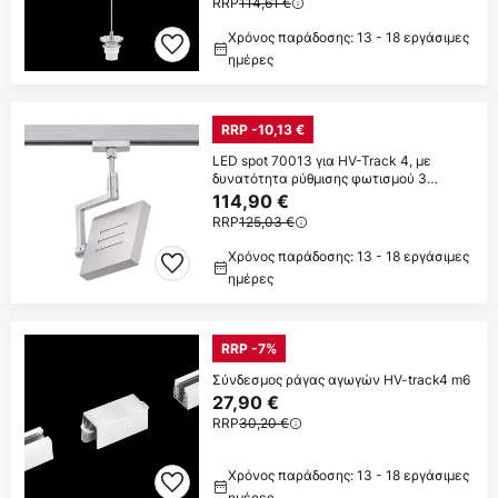
RRP
114,61 €
Χρόνος παράδοσης: 13 - 18 εργάσιμες
ημέρες
RRP -10,13 €
LED spot 70013 για HV-Track 4, με
δυνατότητα ρύθμισης φωτισμού 3
σταδίων
114,90 €
RRP
125,03 €
Χρόνος παράδοσης: 13 - 18 εργάσιμες
ημέρες
RRP -7%
Σύνδεσμος ράγας αγωγών HV-track4 m6
27,90 €
RRP
30,20 €
Χρόνος παράδοσης: 13 - 18 εργάσιμες
ημέρες