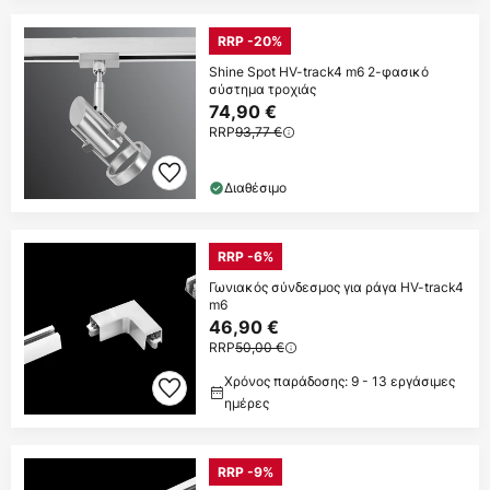
RRP -20%
Shine Spot HV-track4 m6 2-φασικό
σύστημα τροχιάς
74,90 €
RRP
93,77 €
Διαθέσιμο
RRP -6%
Γωνιακός σύνδεσμος για ράγα HV-track4
m6
46,90 €
RRP
50,00 €
Χρόνος παράδοσης: 9 - 13 εργάσιμες
ημέρες
RRP -9%