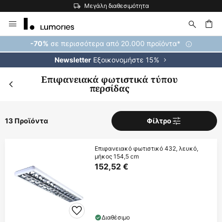
Μεγάλη διαθεσιμότητα
Μετάβαση
στο
περιεχόμενο
ήτηση
σε περισσότερα από 20.000 προϊόντα*
-70%
Εξοικονομήστε 15%
Newsletter
Επιφανειακά φωτιστικά τύπου
περσίδας
13 Προϊόντα
Φίλτρο
Επιφανειακό φωτιστικό 432, λευκό,
μήκος 154,5 cm
152,52 €
Διαθέσιμο