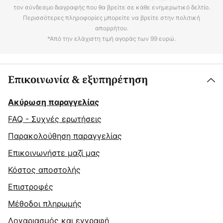
τον σύνδεσμο διαγραφής που θα βρείτε σε κάθε ενημερωτικό δελτίο.
Περισσότερες πληροφορίες μπορείτε να βρείτε στην πολιτική
απορρήτου.
*Από την ελάχιστη τιμή αγοράς των 99 ευρώ.
Επικοινωνία & εξυπηρέτηση
Ακύρωση παραγγελίας
FAQ - Συχνές ερωτήσεις
Παρακολούθηση παραγγελίας
Επικοινωνήστε μαζί μας
Κόστος αποστολής
Επιστροφές
Μέθοδοι πληρωμής
Λογαριασμός και εγγραφή