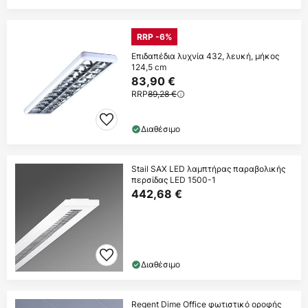
RRP -6%
Επιδαπέδια λυχνία 432, λευκή, μήκος
124,5 cm
83,90 €
RRP
89,28 €
Διαθέσιμο
Stail SAX LED λαμπτήρας παραβολικής
περσίδας LED 1500-1
442,68 €
Διαθέσιμο
Regent Dime Office φωτιστικό οροφής