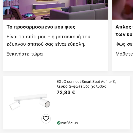
Το προσαρμοσμένο μου φως
Απλός 
των υσ
Είναι το σπίτι μου - η μετασκευή του
έξυπνου σπιτιού σας είναι εύκολη.
Φως σε 
Ξεκινήστε τώρα
Μάθετε
EGLO connect Smart Spot Adfira-Z,
λευκό, 2-φωτεινός, χάλυβας
72,83 €
Διαθέσιμο