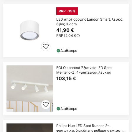
RRP -19%
LED σποτ οροφής Landon Smart, λευκό,
ύψος 8,2 cm
41,90 €
RRP
52,04 €
Διαθέσιμο
EGLO connect Έξυπνος LED Spot
Melitello-Z, 4-φωτεινός, λευκός
103,15 €
Διαθέσιμο
Philips Hue LED Spot Runner, 2-
φωτιστικό, διακόπτης ρύθμισης έντασης,