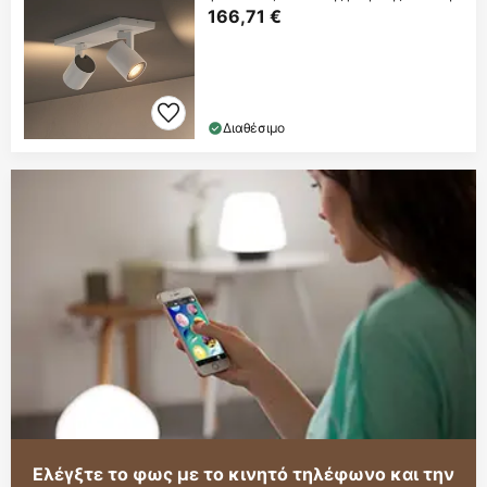
λευκό
166,71 €
Διαθέσιμο
Ελέγξτε το φως με το κινητό τηλέφωνο και την