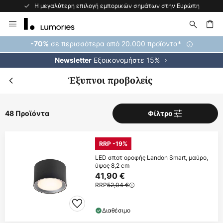
Δωρεάν επιστροφή εντός 50 ημερών
Μετάβαση
στο
περιεχόμενο
ήτηση
σε περισσότερα από 20.000 προϊόντα*
-70%
Εξοικονομήστε 15%
Newsletter
Έξυπνοι προβολείς
48 Προϊόντα
Φίλτρο
RRP -19%
LED σποτ οροφής Landon Smart, μαύρο,
ύψος 8,2 cm
41,90 €
RRP
52,04 €
Διαθέσιμο