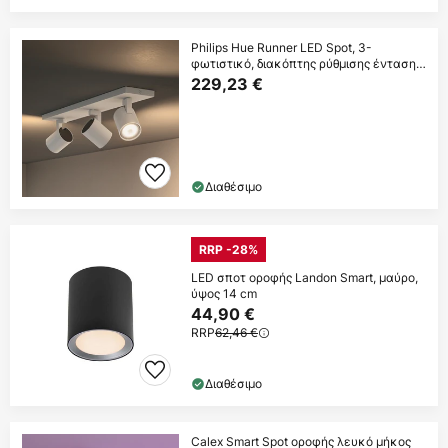
Philips Hue Runner LED Spot, 3-
φωτιστικό, διακόπτης ρύθμισης έντασης,
λευκό
229,23 €
Διαθέσιμο
RRP -28%
LED σποτ οροφής Landon Smart, μαύρο,
ύψος 14 cm
44,90 €
RRP
62,46 €
Διαθέσιμο
Calex Smart Spot οροφής λευκό μήκος