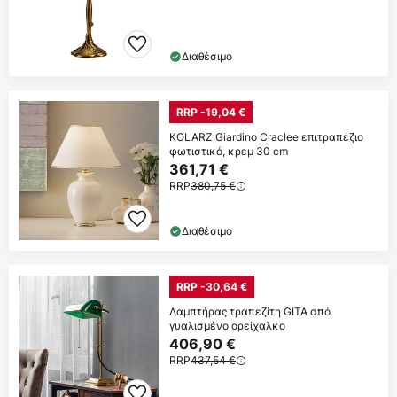
Διαθέσιμο
RRP -19,04 €
KOLARZ Giardino Craclee επιτραπέζιο
φωτιστικό, κρεμ 30 cm
361,71 €
RRP
380,75 €
Διαθέσιμο
RRP -30,64 €
Λαμπτήρας τραπεζίτη GITA από
γυαλισμένο ορείχαλκο
406,90 €
RRP
437,54 €