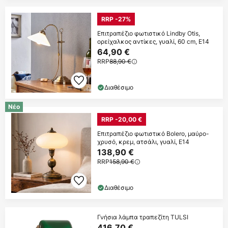
RRP -27%
Επιτραπέζιο φωτιστικό Lindby Otis,
ορείχαλκος αντίκες, γυαλί, 60 cm, E14
64,90 €
RRP
88,90 €
Διαθέσιμο
Νέο
RRP -20,00 €
Επιτραπέζιο φωτιστικό Bolero, μαύρο-
χρυσό, κρεμ, ατσάλι, γυαλί, E14
138,90 €
RRP
158,90 €
Διαθέσιμο
Γνήσια λάμπα τραπεζίτη TULSI
416,70 €