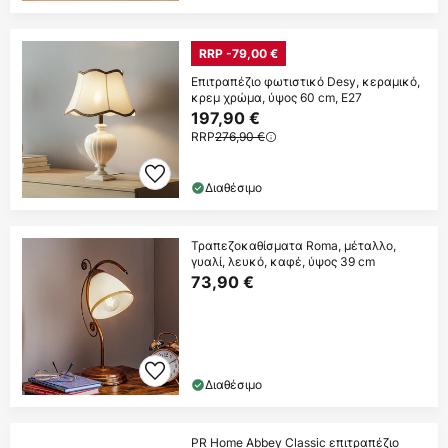
RRP -79,00 €
Επιτραπέζιο φωτιστικό Desy, κεραμικό,
κρεμ χρώμα, ύψος 60 cm, E27
197,90 €
RRP
276,90 €
Διαθέσιμο
Τραπεζοκαθίσματα Roma, μέταλλο,
γυαλί, λευκό, καφέ, ύψος 39 cm
73,90 €
Διαθέσιμο
PR Home Abbey Classic επιτραπέζιο