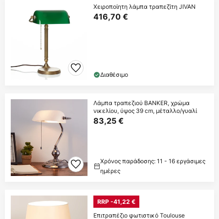
Χειροποίητη λάμπα τραπεζίτη JIVAN
416,70 €
Διαθέσιμο
Λάμπα τραπεζιού BANKER, χρώμα
νικελίου, ύψος 39 cm, μέταλλο/γυαλί
83,25 €
Χρόνος παράδοσης: 11 - 16 εργάσιμες
ημέρες
RRP -41,22 €
Επιτραπέζιο φωτιστικό Toulouse