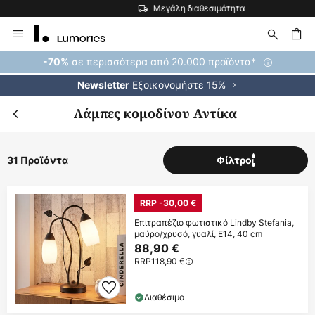
Μεγάλη διαθεσιμότητα
Μετάβαση
στο
περιεχόμενο
ήτηση
σε περισσότερα από 20.000 προϊόντα*
-70%
Εξοικονομήστε 15%
Newsletter
Λάμπες κομοδίνου Αντίκα
31 Προϊόντα
Φίλτρο
1
RRP -30,00 €
Επιτραπέζιο φωτιστικό Lindby Stefania,
μαύρο/χρυσό, γυαλί, E14, 40 cm
88,90 €
RRP
118,90 €
Διαθέσιμο