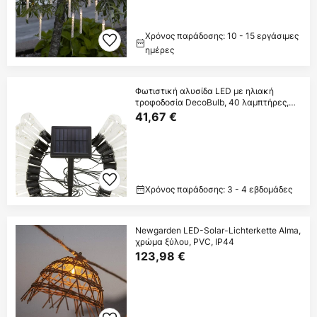
Χρόνος παράδοσης: 10 - 15 εργάσιμες
ημέρες
Φωτιστική αλυσίδα LED με ηλιακή
τροφοδοσία DecoBulb, 40 λαμπτήρες,
διαφανής,
41,67 €
Χρόνος παράδοσης: 3 - 4 εβδομάδες
Newgarden LED-Solar-Lichterkette Alma,
χρώμα ξύλου, PVC, IP44
123,98 €