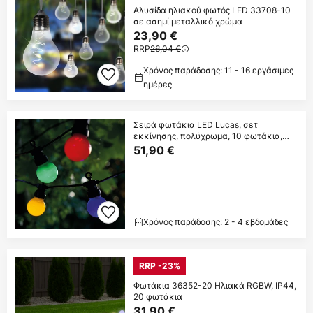
Αλυσίδα ηλιακού φωτός LED 33708-10
σε ασημί μεταλλικό χρώμα
23,90 €
RRP
26,04 €
Χρόνος παράδοσης: 11 - 16 εργάσιμες
ημέρες
Σειρά φωτάκια LED Lucas, σετ
εκκίνησης, πολύχρωμα, 10 φωτάκια,
ηλιακή
51,90 €
Χρόνος παράδοσης: 2 - 4 εβδομάδες
RRP -23%
Φωτάκια 36352-20 Ηλιακά RGBW, IP44,
20 φωτάκια
31,90 €