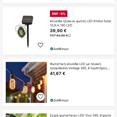
RRP -9%
Αλυσίδα ηλιακού φωτός LED Knirke Solar
15,9 m 160 LED
39,90 €
RRP
43,90 €
Διαθέσιμο
Φωτιστική αλυσίδα LED με ηλιακή
τροφοδοσία Vintage 365, 8 λαμπτήρες,
γυαλί, IP44
41,67 €
Διαθέσιμο
Σειρά φωτιστικών LED Vivo 365, 8 φώτα