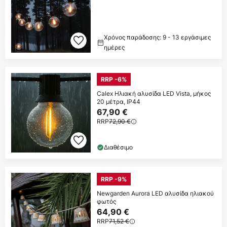
Χρόνος παράδοσης: 9 - 13 εργάσιμες
ημέρες
RRP -6%
Calex Ηλιακή αλυσίδα LED Vista, μήκος
20 μέτρα, IP44
67,90 €
RRP
72,90 €
Διαθέσιμο
RRP -9%
Newgarden Aurora LED αλυσίδα ηλιακού
φωτός
64,90 €
RRP
71,52 €