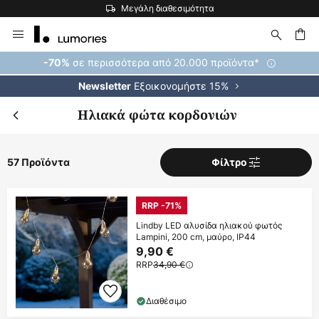
Η μεγαλύτερη επιλογή εμπορικών σημάτων στην Ευρώπη
Μετάβαση
στο
περιεχόμενο
ήτηση
σε περισσότερα από 20.000 προϊόντα*
-70%
Εξοικονομήστε 15%
Newsletter
Ηλιακά φώτα κορδονιών
57 Προϊόντα
Φίλτρο
RRP -71%
Lindby LED αλυσίδα ηλιακού φωτός
Lampini, 200 cm, μαύρο, IP44
9,90 €
RRP
34,90 €
Διαθέσιμο