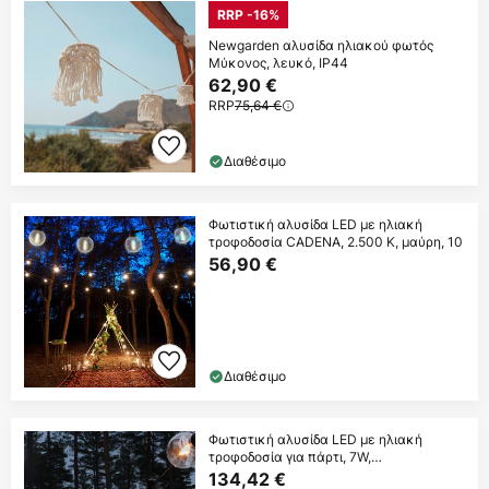
RRP -16%
Newgarden αλυσίδα ηλιακού φωτός
Μύκονος, λευκό, IP44
62,90 €
RRP
75,64 €
Διαθέσιμο
Φωτιστική αλυσίδα LED με ηλιακή
τροφοδοσία CADENA, 2.500 K, μαύρη, 10
56,90 €
Διαθέσιμο
Φωτιστική αλυσίδα LED με ηλιακή
τροφοδοσία για πάρτι, 7W,
κεχριμπαρένιο, IP44,
134,42 €