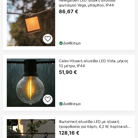
Newgarden LED ηλιακή αλυσίδα
φωτισμού Vega, μπαμπού, IP44
86,67 €
Διαθέσιμο
Calex Ηλιακή αλυσίδα LED Vista, μήκος
10 μέτρα, IP44
51,90 €
Διαθέσιμο
Φωτιστική αλυσίδα LED με ηλιακή
τροφοδοσία για πάρτι, 4,2 W, πορτοκαλί,
IP44,
128,16 €