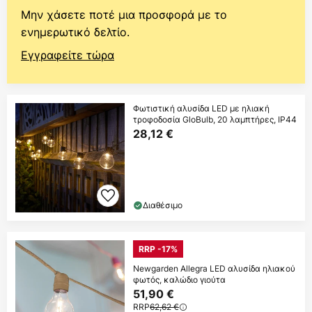
Μην χάσετε ποτέ μια προσφορά με το
ενημερωτικό δελτίο.
Εγγραφείτε τώρα
Φωτιστική αλυσίδα LED με ηλιακή
τροφοδοσία GloBulb, 20 λαμπτήρες, IP44
28,12 €
Διαθέσιμο
RRP -17%
Newgarden Allegra LED αλυσίδα ηλιακού
φωτός, καλώδιο γιούτα
51,90 €
RRP
62,62 €