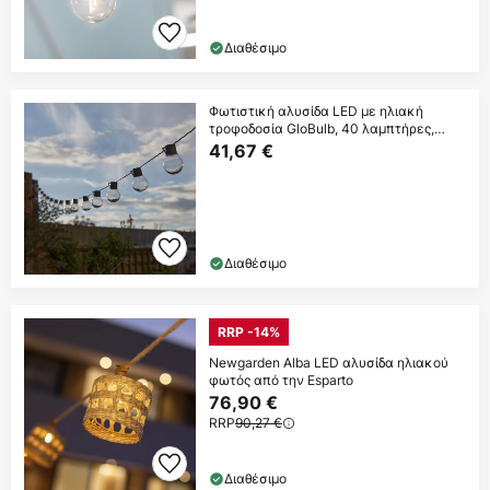
Διαθέσιμο
Φωτιστική αλυσίδα LED με ηλιακή
τροφοδοσία GloBulb, 40 λαμπτήρες,
IP44
41,67 €
Διαθέσιμο
RRP -14%
Newgarden Alba LED αλυσίδα ηλιακού
φωτός από την Esparto
76,90 €
RRP
90,27 €
Διαθέσιμο