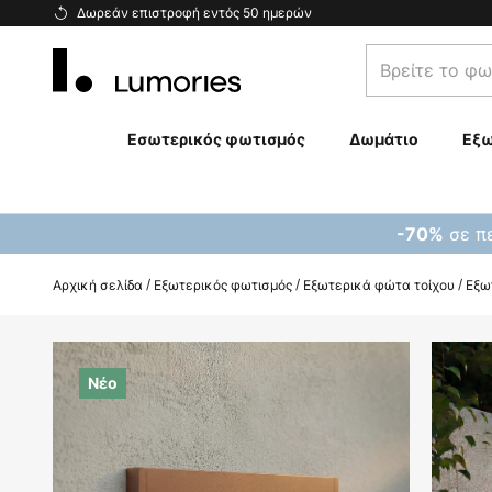
Μετάβαση
Δωρεάν επιστροφή εντός 50 ημερών
στο
Βρείτε
περιεχόμενο
το
φωτιστικό
σας...
Εσωτερικός φωτισμός
Δωμάτιο
Εξω
σε πε
-70%
Αρχική σελίδα
Εξωτερικός φωτισμός
Εξωτερικά φώτα τοίχου
Εξω
Μετάβαση
στο
Νέο
τέλος
της
συλλογής
εικόνων