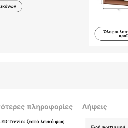
εικόνων
Όλες οι λεπ
προ
σότερες πληροφορίες
Λήψεις
LED Trevin: ζεστό λευκό φως
Εφέ φωτισμού