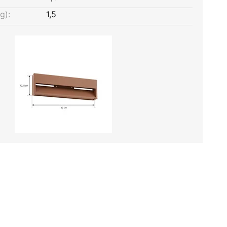
g):
1,5