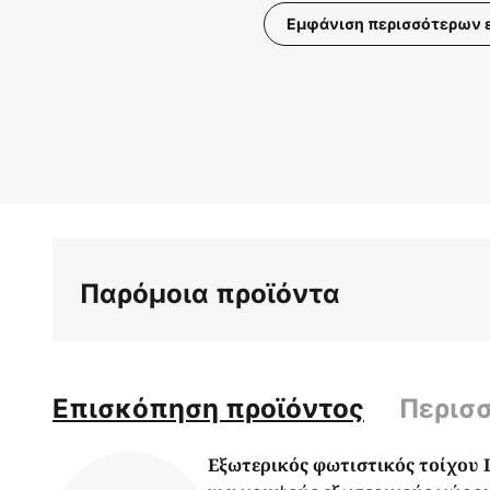
Εμφάνιση περισσότερων 
Μετάβαση
στην
αρχή
της
συλλογής
εικόνων
Παρόμοια προϊόντα
Επισκόπηση προϊόντος
Περισ
Εξωτερικός φωτιστικός τοίχου 