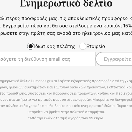
Ενημερωτικό δελτίο
αλύτερες προσφορές μας, τις αποκλειστικές προσφορές κα
. Εγγραφείτε τώρα και θα σας στείλουμε ένα κουπόνι 15%
ρώσετε στην πρώτη σας αγορά στο ηλεκτρονικό μας κατ
Ιδιωτικός πελάτης
Εταιρεία
Εγγραφείτε
νημερωτικό δελτίο Lumories.gr και λάβετε εξαιρετικές προσφορές από τη γκ
ρων, ηλιακών συστημάτων και έξυπνων οικιακών προϊόντων, εκπτωτικά κου
έτα προώθησης, συστάσεις και παρουσιάσεις προϊόντων, καθώς και περιεχόμ
υνες και αιτήματα για κριτικές και συστάσεις αγοράς. Μπορείτε να διαγραφε
τον σύνδεσμο διαγραφής που θα βρείτε σε κάθε ενημερωτικό δελτίο. Περισσό
μπορείτε να βρείτε στην πολιτική απορρήτου.
*Από την ελάχιστη τιμή αγοράς των 99 ευρώ.