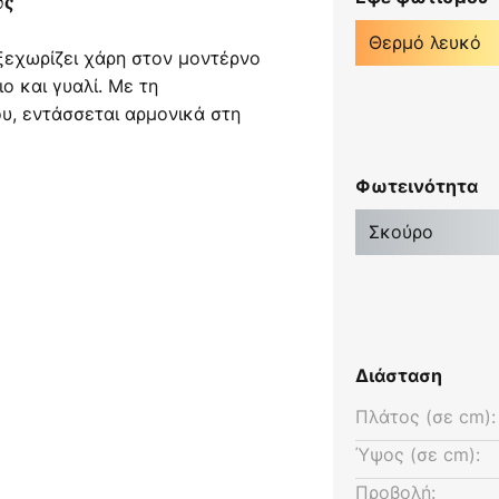
υς
Θερμό λευκό
 ξεχωρίζει χάρη στον μοντέρνο
ο και γυαλί. Με τη
υ, εντάσσεται αρμονικά στη
δίδει διακριτικές, κομψές
ιστά ιδιαίτερα ανθεκτική στις
Φωτεινότητα
τας την ιδανική για χρήση σε
Σκούρο
 3.000 K δημιουργεί μια
αιρα, ενώ η απόδοση χρωμάτων
αθαρή ποιότητα φωτός. Χάρη
ολογία LED, αυτός ο φωτισμός
Διάσταση
ό σχεδιασμό με βιώσιμη
Πλάτος (σε cm):
Ύψος (σε cm):
Προβολή: