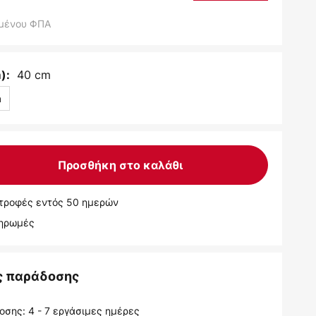
μένου ΦΠΑ
40 cm
):
m
Προσθήκη στο καλάθι
τροφές εντός 50 ημερών
ληρωμές
ς παράδοσης
σης: 4 - 7 εργάσιμες ημέρες