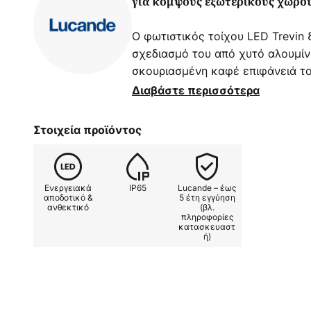
για κομψούς εξωτερικούς χώρο
Ο φωτιστικός τοίχου LED Trevin
σχεδιασμό του από χυτό αλουμίνι
σκουριασμένη καφέ επιφάνειά το
σύγχρονη αρχιτεκτονική και προσ
Διαβάστε περισσότερα
πινελιές. Ο κωδικός IP65 την καθ
εξωτερικές επιδράσεις, καθιστών
Στοιχεία προϊόντος
απαιτητικά περιβάλλοντα.
Το θερμό λευκό χρώμα φωτός των
Ενεργειακά
IP65
Lucande – έως
ευχάριστη και φιλόξενη ατμόσφ
αποδοτικό &
5 έτη εγγύηση
ανθεκτικό
(βλ.
80 Ra εξασφαλίζει φυσική και κ
πληροφορίες
στην ενεργειακά αποδοτική τεχν
κατασκευαστ
ή)
σκαλοπατιών συνδυάζει ελκυστικ
απόλαυση φωτός.