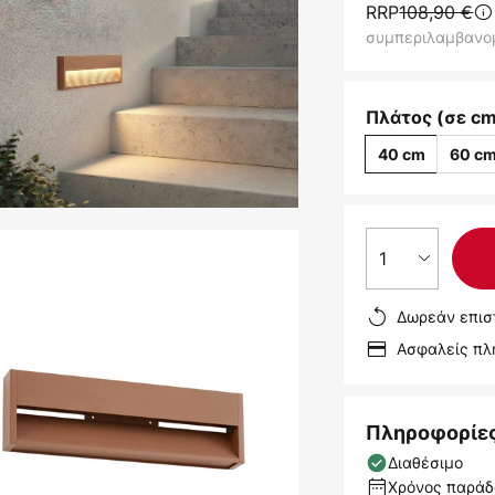
RRP
108,90 €
συμπεριλαμβανο
Πλάτος (σε cm
40 cm
60 c
1
Δωρεάν επισ
Ασφαλείς π
Πληροφορίε
Διαθέσιμο
Χρόνος παράδο