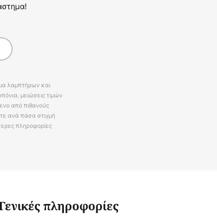
άστημα!
άμα λαμπτήρων και
πόνια, μειώσεις τιμών
ενο από πιθανούς
ίτε ανά πάσα στιγμή
τερες πληροφορίες
Γενικές πληροφορίες