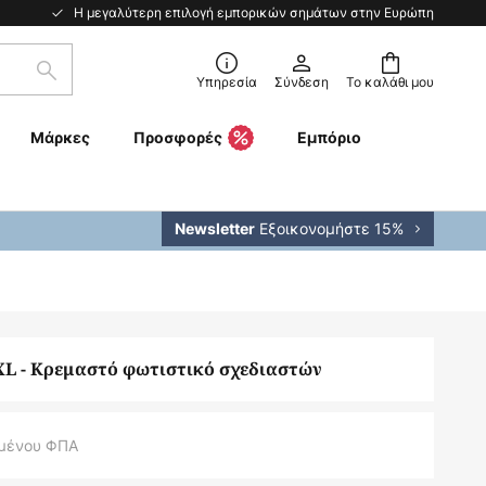
Η μεγαλύτερη επιλογή εμπορικών σημάτων στην Ευρώπη
Αναζήτηση
Υπηρεσία
Σύνδεση
Το καλάθι μου
Μάρκες
Προσφορές
Εμπόριο
Εξοικονομήστε 15%
Newsletter
XL - Κρεμαστό φωτιστικό σχεδιαστών
μένου ΦΠΑ