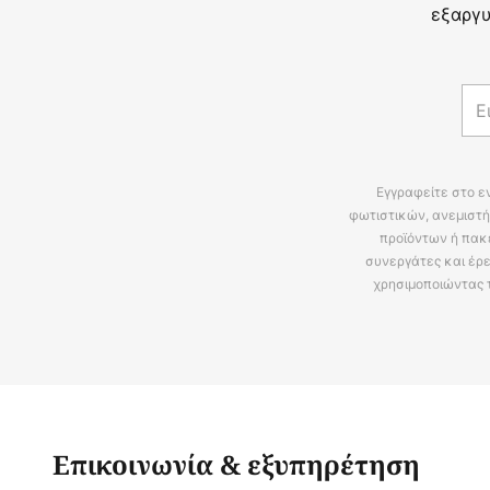
εξαργυ
Εγγραφείτε στο ε
φωτιστικών, ανεμιστή
προϊόντων ή πακ
συνεργάτες και έρε
χρησιμοποιώντας 
Επικοινωνία & εξυπηρέτηση