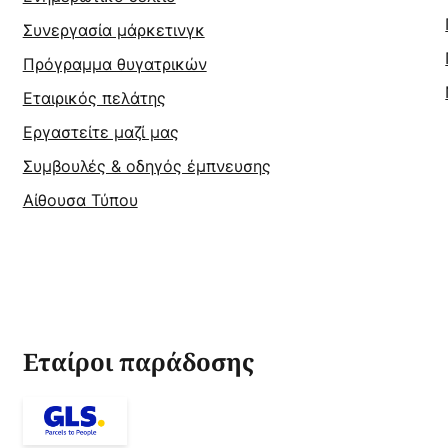
Συνεργασία μάρκετινγκ
Πρόγραμμα θυγατρικών
Εταιρικός πελάτης
Εργαστείτε μαζί μας
Συμβουλές & οδηγός έμπνευσης
Αίθουσα Τύπου
Εταίροι παράδοσης