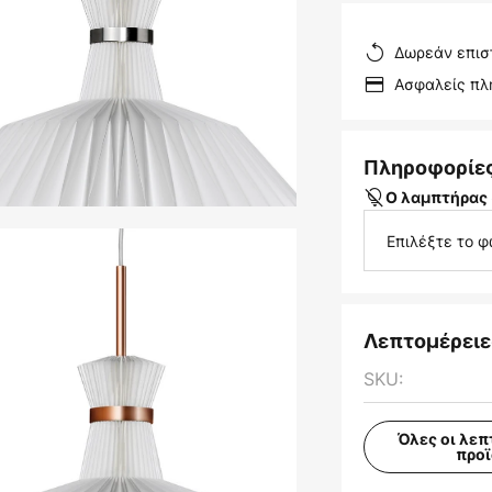
Δωρεάν επισ
Ασφαλείς π
Πληροφορίε
Ο λαμπτήρας 
Επιλέξτε το φ
Λεπτομέρειε
SKU:
Όλες οι λεπ
προ