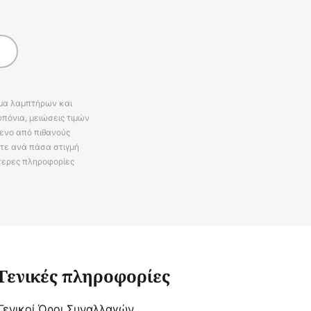
άμα λαμπτήρων και
πόνια, μειώσεις τιμών
ενο από πιθανούς
ίτε ανά πάσα στιγμή
τερες πληροφορίες
Γενικές πληροφορίες
Γενικοί Όροι Συναλλαγών