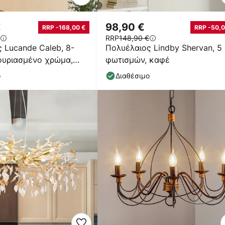
€
98,90 €
RRP -168,00 €
RRP -50,0
RRP
148,90 €
 Lucande Caleb, 8-
Πολυέλαιος Lindby Shervan, 5
ουριασμένο χρώμα,
φωτισμών, καφέ
14
ο
Διαθέσιμο