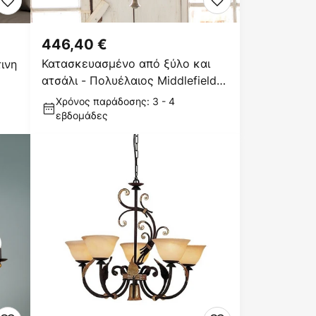
446,40 €
Κατασκευασμένο από ξύλο και
ινη
ατσάλι - Πολυέλαιος Middlefield
5-φωτός
Χρόνος παράδοσης: 3 - 4
εβδομάδες