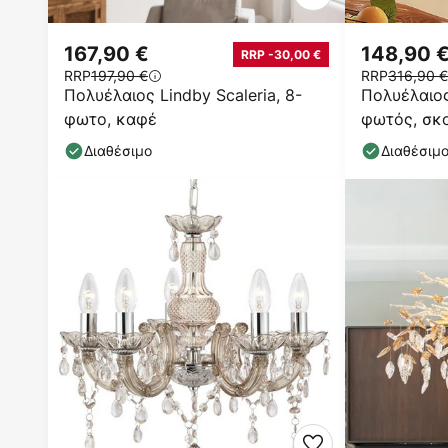
167,90 €
148,90 
RRP -30,00 €
RRP
197,90 €
RRP
316,90 €
Πολυέλαιος Lindby Scaleria, 8-
Πολυέλαιος
φωτο, καφέ
φωτός, σκ
μέταλλο, E
Διαθέσιμο
Διαθέσιμ