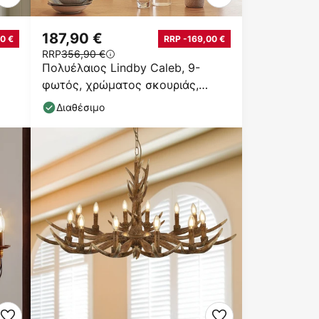
187,90 €
0 €
RRP -169,00 €
RRP
356,90 €
Πολυέλαιος Lindby Caleb, 9-
φωτός, χρώματος σκουριάς,
μέταλλο, E14
Διαθέσιμο