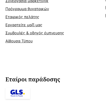
Συνεργασία μάρκετινγκ
Πρόγραμμα θυγατρικών
Εταιρικός πελάτης
Εργαστείτε μαζί μας
Συμβουλές & οδηγός έμπνευσης
Αίθουσα Τύπου
Εταίροι παράδοσης