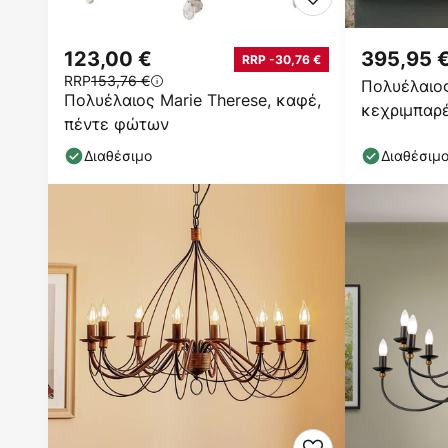
123,00 €
395,95 
RRP -30,76 €
RRP
153,76 €
Πολυέλαιος
Πολυέλαιος Marie Therese, καφέ,
κεχριμπαρέ
πέντε φώτων
Διαθέσιμο
Διαθέσιμ