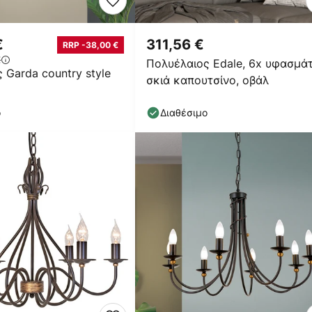
€
311,56 €
RRP -38,00 €
€
Πολυέλαιος Edale, 6x υφασμάτ
 Garda country style
σκιά καπουτσίνο, οβάλ
ο
Διαθέσιμο