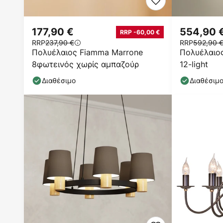
177,90 €
554,90 
RRP -60,00 €
RRP
237,90 €
RRP
592,90 
Πολυέλαιος Fiamma Marrone
Πολυέλαιος
8φωτεινός χωρίς αμπαζούρ
12-light
Διαθέσιμο
Διαθέσιμ