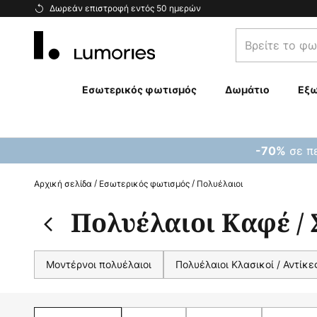
Μετάβαση
Δωρεάν επιστροφή εντός 50 ημερών
στο
Βρείτε
περιεχόμενο
το
φωτιστικό
σας...
Εσωτερικός φωτισμός
Δωμάτιο
Εξω
σε πε
-70%
Αρχική σελίδα
Εσωτερικός φωτισμός
Πολυέλαιοι
Πολυέλαιοι Καφέ /
Μοντέρνοι πολυέλαιοι
Πολυέλαιοι Κλασικοί / Αντίκε