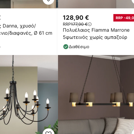
€
128,90 €
RRP -49,0
RRP
177,90 €
 Danna, χρυσό/
Πολυέλαιος Fiamma Marrone
νιο/διαφανές, Ø 61 cm
5φωτεινός χωρίς αμπαζούρ
ο
Διαθέσιμο