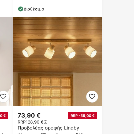
καρυδιάς, ύφασμα
Διαθέσιμο
73,90 €
0 €
RRP -55,00 €
RRP
128,90 €
Προβολέας οροφής Lindby