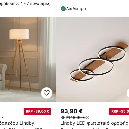
ράδοσης: 4 - 7 εργάσιμες
Διαθέσιμο
€
93,90 €
RRP -89,00 €
RRP -55,0
RRP
148,90 €
δαπέδου Lindby
Lindby LED φωτιστικό οροφής