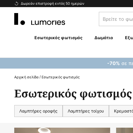
Μετάβαση
Δωρεάν επιστροφή εντός 50 ημερών
στο
Βρείτε
περιεχόμενο
το
φωτιστικό
σας...
Εσωτερικός φωτισμός
Δωμάτιο
Εξω
σε πε
-70%
Αρχική σελίδα
Εσωτερικός φωτισμός
Εσωτερικός φωτισμός
Λαμπτήρες οροφής
Λαμπτήρες τοίχου
Κρεμαστ