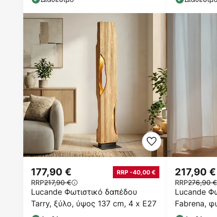
177,90 €
217,90 €
RRP -40,00 €
RRP
217,90 €
RRP
276,90 €
Lucande Φωτιστικό δαπέδου
Lucande Φ
Tarry, ξύλο, ύψος 137 cm, 4 x E27
Fabrena, φ
ύψος 138 