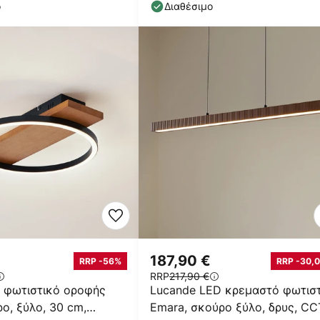
φυσικό/λευκό
ο
Διαθέσιμο
187,90 €
RRP -56%
RRP -30,0
RRP
217,90 €
D φωτιστικό οροφής
Lucande LED κρεμαστό φωτισ
ρο, ξύλο, 30 cm,
Emara, σκούρο ξύλο, δρυς, CC