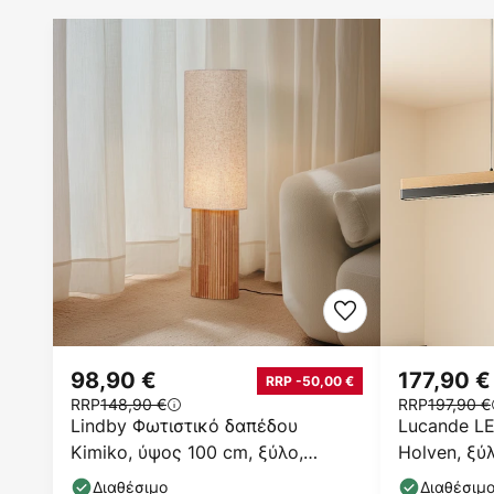
98,90 €
177,90 €
RRP -50,00 €
RRP
148,90 €
RRP
197,90 €
Lindby Φωτιστικό δαπέδου
Lucande L
Kimiko, ύψος 100 cm, ξύλο,
Holven, ξύ
ύφασμα, E27
Διαθέσιμο
Διαθέσιμ