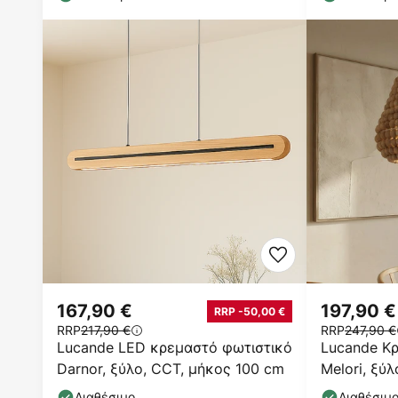
167,90 €
197,90 €
RRP -50,00 €
RRP
217,90 €
RRP
247,90 €
Lucande LED κρεμαστό φωτιστικό
Lucande Κ
Darnor, ξύλο, CCT, μήκος 100 cm
Melori, ξύ
cm, E27
Διαθέσιμο
Διαθέσιμ