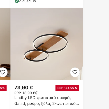
Διαθέσιμο
73,90 €
20%
RRP -45,00 €
RRP
118,90 €
Lindby LED φωτιστικό οροφής
Galad, μαύρο, ξύλο, 2-φωτιστικό,