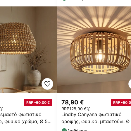
78,90 €
RRP -50,00 €
RRP -50,0
RRP
128,90 €
ρεμαστό φωτιστικό
Lindby Canyana φωτιστικό
λο, φυσικό χρώμα, Ø 51
οροφής, φυσικό, μπαστούνι, Ø
cm
ο
Διαθέσιμο