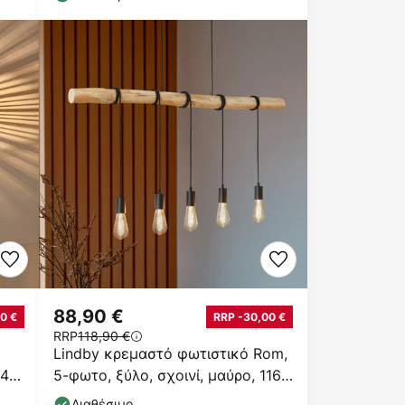
88,90 €
0 €
RRP -30,00 €
RRP
118,90 €
Lindby κρεμαστό φωτιστικό Rom,
 40
5-φωτο, ξύλο, σχοινί, μαύρο, 116
cm
Διαθέσιμο