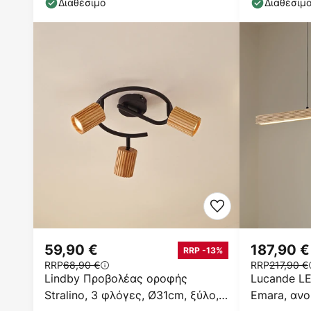
Διαθέσιμο
Διαθέσιμ
59,90 €
187,90 €
RRP -13%
RRP
68,90 €
RRP
217,90 €
Lindby Προβολέας οροφής
Lucande L
Stralino, 3 φλόγες, Ø31cm, ξύλο,
Emara, ανο