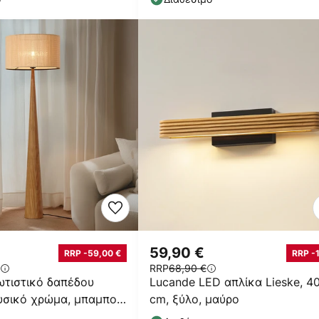
59,90 €
RRP -59,00 €
RRP -
RRP
68,90 €
ωτιστικό δαπέδου
Lucande LED απλίκα Lieske, 4
υσικό χρώμα, μπαμπού,
cm, ξύλο, μαύρο
cm