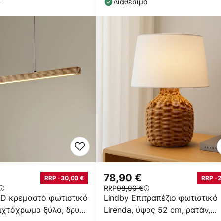
ο
Διαθέσιμο
78,90 €
RRP -30,00 €
RRP -
RRP
98,90 €
ED κρεμαστό φωτιστικό
Lindby Επιτραπέζιο φωτιστικό
ιχτόχρωμο ξύλο, δρυς,
Lirenda, ύψος 52 cm, ρατάν,