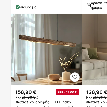
εκ., ξύλο
dimmable
Χρόνος πα
Διαθέσιμο
ημέρες
158,90 €
128,90 
RRP -59,00 €
RRP
217,90 €
RRP
217,90 €
Φωτιστικό οροφής LED Lindby
Φωτιστικό 