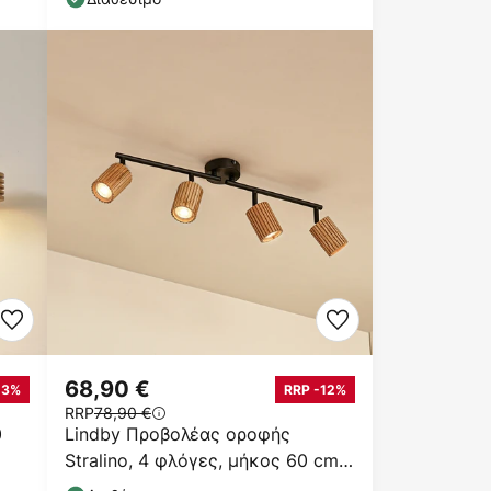
68,90 €
13%
RRP -12%
RRP
78,90 €
0
Lindby Προβολέας οροφής
Stralino, 4 φλόγες, μήκος 60 cm,
ξύλο