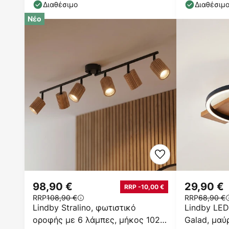
GU10
CCT
Διαθέσιμο
Διαθέσιμ
Νέο
98,90 €
29,90 €
RRP -10,00 €
RRP
108,90 €
RRP
68,90 €
Lindby Stralino, φωτιστικό
Lindby LE
οροφής με 6 λάμπες, μήκος 102
Galad, μαύ