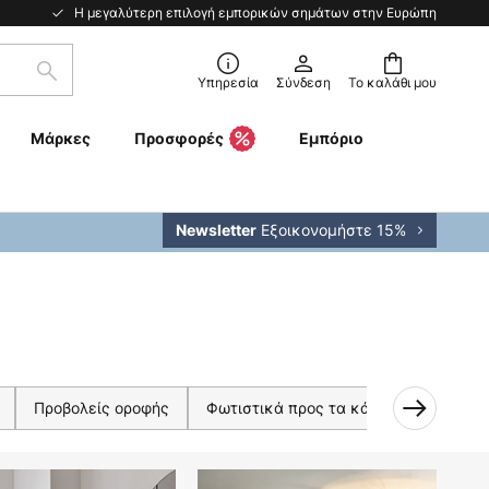
Η μεγαλύτερη επιλογή εμπορικών σημάτων στην Ευρώπη
Αναζήτηση
Υπηρεσία
Σύνδεση
Το καλάθι μου
Μάρκες
Προσφορές
Εμπόριο
Εξοικονομήστε 15%
Newsletter
Προβολείς οροφής
Φωτιστικά προς τα κάτω
Φωτιστι