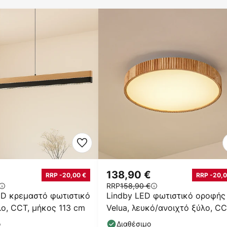
138,90 €
RRP -20,00 €
RRP -20,0
RRP
158,90 €
ED κρεμαστό φωτιστικό
Lindby LED φωτιστικό οροφής
λο, CCT, μήκος 113 cm
Velua, λευκό/ανοιχτό ξύλο, CC
Ø 50 cm
ο
Διαθέσιμο