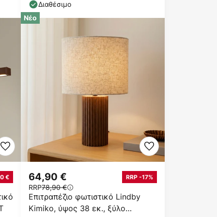
75 cm
Διαθέσιμο
Νέο
64,90 €
0 €
RRP -17%
RRP
78,90 €
τικό
Επιτραπέζιο φωτιστικό Lindby
T
Kimiko, ύψος 38 εκ., ξύλο