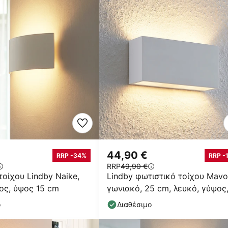
44,90 €
RRP -34%
RRP -
RRP
49,90 €
τοίχου Lindby Naike,
Lindby φωτιστικό τοίχου Mavo
ος, ύψος 15 cm
γωνιακό, 25 cm, λευκό, γύψος
G9
ο
Διαθέσιμο