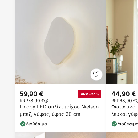
59,90 €
44,90 €
RRP -24%
RRP
78,90 €
RRP
68,90 €
Lindby LED απλίκι τοίχου Nielson,
Φωτιστικό 
μπεζ, γύψος, ύψος 30 cm
λευκό, γύψ
Διαθέσιμο
Διαθέσιμ