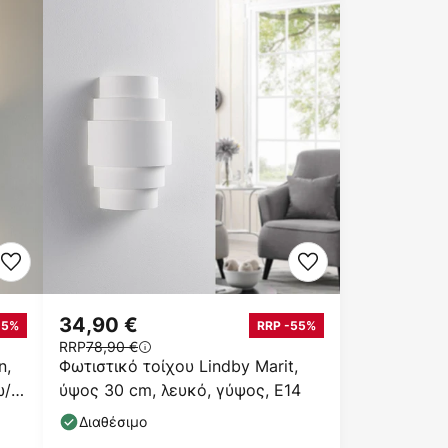
34,90 €
25%
RRP -55%
RRP
78,90 €
n,
Φωτιστικό τοίχου Lindby Marit,
ω/
ύψος 30 cm, λευκό, γύψος, E14
Διαθέσιμο