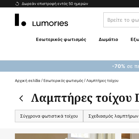
Μετάβαση
Δωρεάν επιστροφή εντός 50 ημερών
στο
Βρείτε
περιεχόμενο
το
φωτιστικό
σας...
Εσωτερικός φωτισμός
Δωμάτιο
Εξω
σε πε
-70%
Αρχική σελίδα
Εσωτερικός φωτισμός
Λαμπτήρες τοίχου
Λαμπτήρες τοίχου Γ
Σύγχρονα φωτιστικά τοίχου
Σχεδιασμός λαμπτήρων 