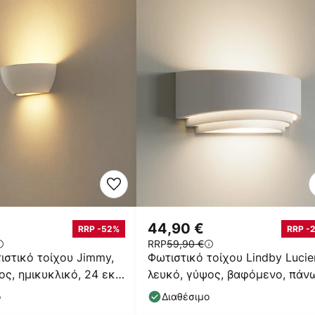
44,90 €
RRP -52%
RRP -
RRP
59,90 €
ιστικό τοίχου Jimmy,
Φωτιστικό τοίχου Lindby Lucie
ς, ημικυκλικό, 24 εκ.,
λευκό, γύψος, βαφόμενο, πάν
κάτω, E14
ο
Διαθέσιμο