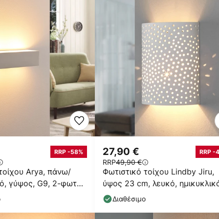
27,90 €
RRP -58%
RRP -
RRP
49,90 €
τοίχου Arya, πάνω/
Φωτιστικό τοίχου Lindby Jiru,
ό, γύψος, G9, 2-φωτο,
ύψος 23 cm, λευκό, ημικυκλικό
γύψος
ο
Διαθέσιμο