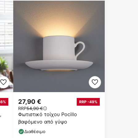
27,90 €
46%
RRP -49%
RRP
54,90 €
,
Φωτιστικό τοίχου Pocillo
βαφόμενο από γύψο
Διαθέσιμο