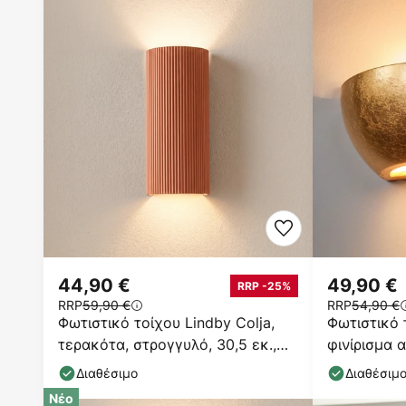
44,90 €
49,90 €
RRP -25%
RRP
59,90 €
RRP
54,90 €
Φωτιστικό τοίχου Lindby Colja,
Φωτιστικό 
τερακότα, στρογγυλό, 30,5 εκ.,
φινίρισμα 
γύψος
αλουμινίου
Διαθέσιμο
Διαθέσιμ
Νέο