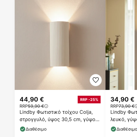
44,90 €
34,90 €
RRP -25%
RRP
59,90 €
RRP
73,90 €
Lindby Φωτιστικό τοίχου Colja,
Lindby Φωτ
στρογγυλό, ύψος 30,5 cm, γύψος,
λευκό, γύψο
μπεζ
E14
Διαθέσιμο
Διαθέσιμ