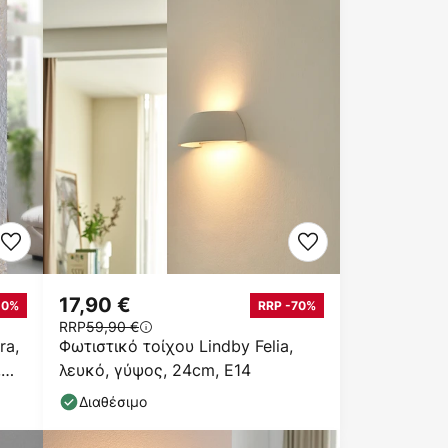
17,90 €
10%
RRP -70%
RRP
59,90 €
ra,
Φωτιστικό τοίχου Lindby Felia,
,
λευκό, γύψος, 24cm, E14
Διαθέσιμο