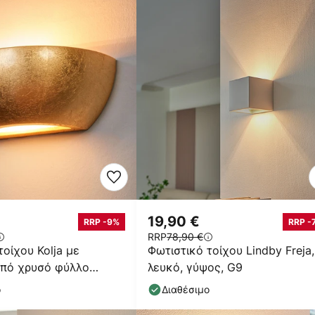
19,90 €
RRP -9%
RRP -
RRP
78,90 €
τοίχου Kolja με
Φωτιστικό τοίχου Lindby Freja,
από χρυσό φύλλο
λευκό, γύψος, G9
ο
Διαθέσιμο