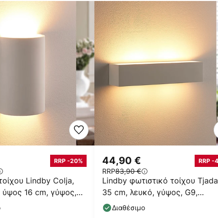
44,90 €
RRP -20%
RRP -
RRP
83,90 €
τοίχου Lindby Colja,
Lindby φωτιστικό τοίχου Tjada
 ύψος 16 cm, γύψος,
35 cm, λευκό, γύψος, G9,
βαφόμενο
ο
Διαθέσιμο