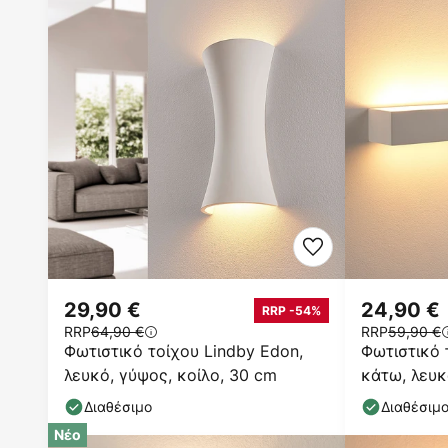
29,90 €
24,90 €
RRP -54%
RRP
64,90 €
RRP
59,90 €
Φωτιστικό τοίχου Lindby Edon,
Φωτιστικό 
λευκό, γύψος, κοίλο, 30 cm
κάτω, λευκ
βαφόμενο
Διαθέσιμο
Διαθέσιμ
Νέο