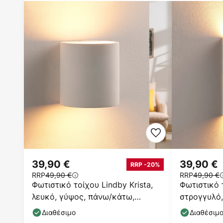
39,90 €
39,90 €
RRP -20%
RRP
49,90 €
RRP
49,90 €
Φωτιστικό τοίχου Lindby Krista,
Φωτιστικό 
λευκό, γύψος, πάνω/κάτω,
στρογγυλό,
βαφόμενο, G9
λευκό
Διαθέσιμο
Διαθέσιμ