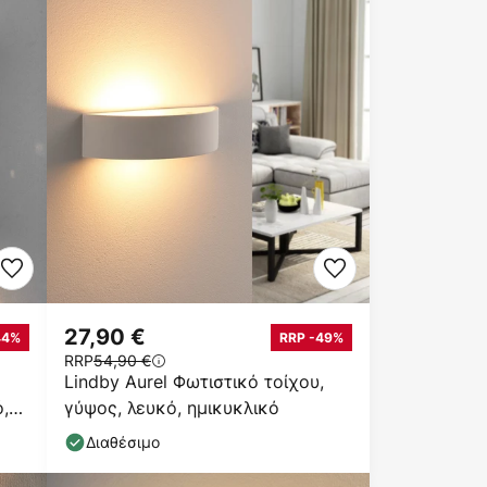
27,90 €
44%
RRP -49%
RRP
54,90 €
Lindby Aurel Φωτιστικό τοίχου,
,
γύψος, λευκό, ημικυκλικό
Διαθέσιμο