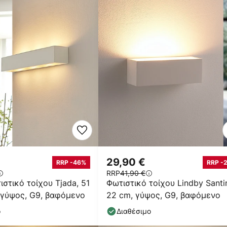
29,90 €
RRP -46%
RRP -
RRP
41,90 €
ιστικό τοίχου Tjada, 51
Φωτιστικό τοίχου Lindby Santi
 γύψος, G9, βαφόμενο
22 cm, γύψος, G9, βαφόμενο
ο
Διαθέσιμο