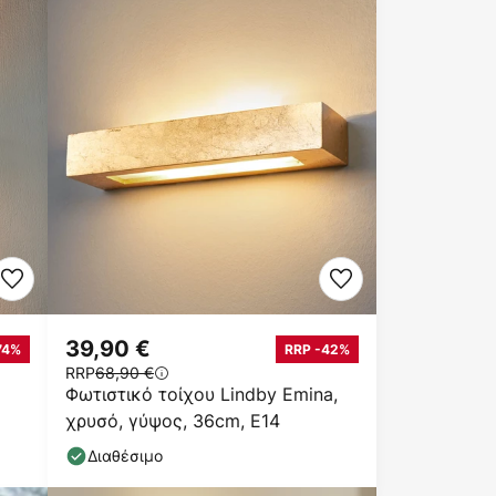
39,90 €
74%
RRP -42%
RRP
68,90 €
Φωτιστικό τοίχου Lindby Emina,
χρυσό, γύψος, 36cm, E14
Διαθέσιμο