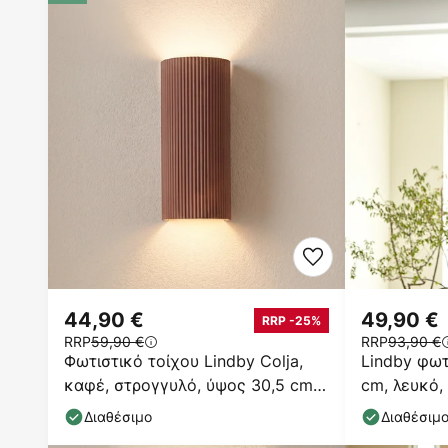
44,90 €
49,90 €
RRP -25%
RRP
59,90 €
RRP
93,90 €
Φωτιστικό τοίχου Lindby Colja,
Lindby φωτ
καφέ, στρογγυλό, ύψος 30,5 cm,
cm, λευκό,
γύψος
Διαθέσιμο
Διαθέσιμ