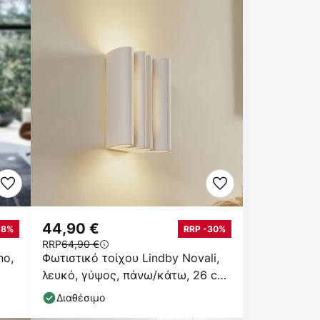
44,90 €
28%
RRP -30%
RRP
64,90 €
no,
Φωτιστικό τοίχου Lindby Novali,
λευκό, γύψος, πάνω/κάτω, 26 cm,
G9
Διαθέσιμο